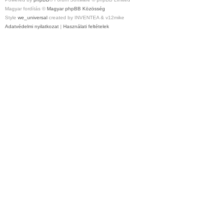
Magyar fordítás ©
Magyar phpBB Közösség
Style
we_universal
created by INVENTEA & v12mike
Adatvédelmi nyilatkozat
|
Használati feltételek