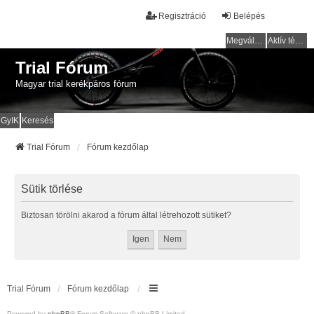
Regisztráció
Belépés
Megválaszolatlan témák
Aktív témák
Trial Fórum
Magyar trial kerékpáros fórum
GyIK
Keresés
Trial Fórum
Fórum kezdőlap
Sütik törlése
Biztosan törölni akarod a fórum által létrehozott sütiket?
Trial Fórum
Fórum kezdőlap
Powered by
phpBB
® Forum Software © phpBB Limited