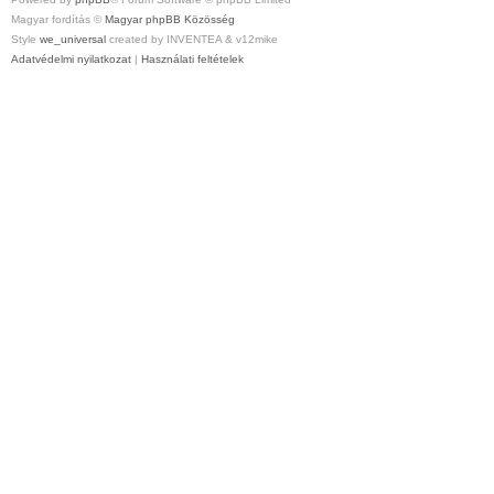
Magyar fordítás ©
Magyar phpBB Közösség
Style
we_universal
created by INVENTEA & v12mike
Adatvédelmi nyilatkozat
|
Használati feltételek