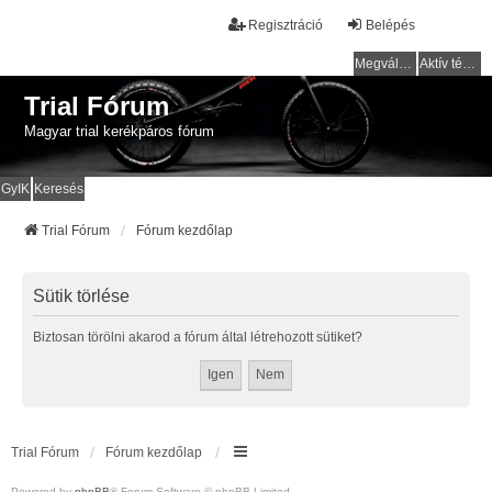
Regisztráció
Belépés
Megválaszolatlan témák
Aktív témák
Trial Fórum
Magyar trial kerékpáros fórum
GyIK
Keresés
Trial Fórum
Fórum kezdőlap
Sütik törlése
Biztosan törölni akarod a fórum által létrehozott sütiket?
Trial Fórum
Fórum kezdőlap
Powered by
phpBB
® Forum Software © phpBB Limited