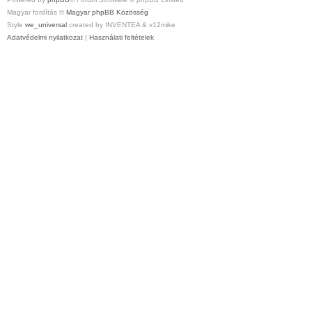
Magyar fordítás ©
Magyar phpBB Közösség
Style
we_universal
created by INVENTEA & v12mike
Adatvédelmi nyilatkozat
|
Használati feltételek