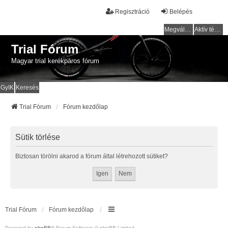
Regisztráció
Belépés
Megválaszolatlan témák
Aktív témák
Trial Fórum
Magyar trial kerékpáros fórum
GyIK
Keresés
Trial Fórum
Fórum kezdőlap
Sütik törlése
Biztosan törölni akarod a fórum által létrehozott sütiket?
Trial Fórum
Fórum kezdőlap
Powered by
phpBB
® Forum Software © phpBB Limited