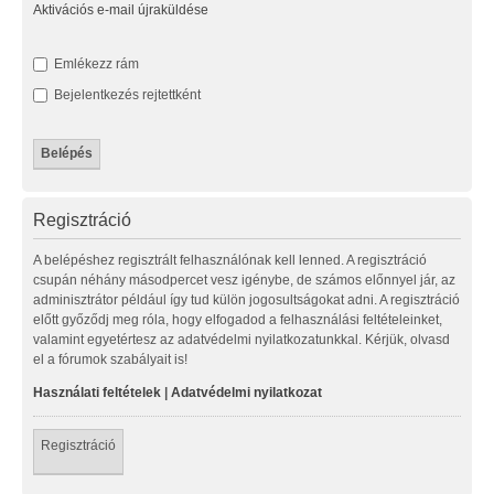
Aktivációs e-mail újraküldése
Emlékezz rám
Bejelentkezés rejtettként
Regisztráció
A belépéshez regisztrált felhasználónak kell lenned. A regisztráció
csupán néhány másodpercet vesz igénybe, de számos előnnyel jár, az
adminisztrátor például így tud külön jogosultságokat adni. A regisztráció
előtt győződj meg róla, hogy elfogadod a felhasználási feltételeinket,
valamint egyetértesz az adatvédelmi nyilatkozatunkkal. Kérjük, olvasd
el a fórumok szabályait is!
Használati feltételek
|
Adatvédelmi nyilatkozat
Regisztráció