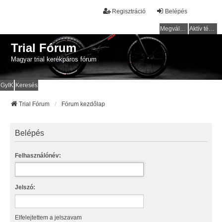
Regisztráció
Belépés
Megválaszolatlan témák
Aktív témák
Trial Fórum
Magyar trial kerékpáros fórum
GyIK
Keresés
Trial Fórum
Fórum kezdőlap
Belépés
Felhasználónév:
Jelszó:
Elfelejtettem a jelszavam