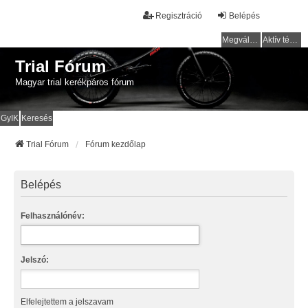
Regisztráció
Belépés
Megválaszolatlan témák
Aktív témák
Trial Fórum
Magyar trial kerékpáros fórum
GyIK
Keresés
Trial Fórum
Fórum kezdőlap
Belépés
Felhasználónév:
Jelszó:
Elfelejtettem a jelszavam