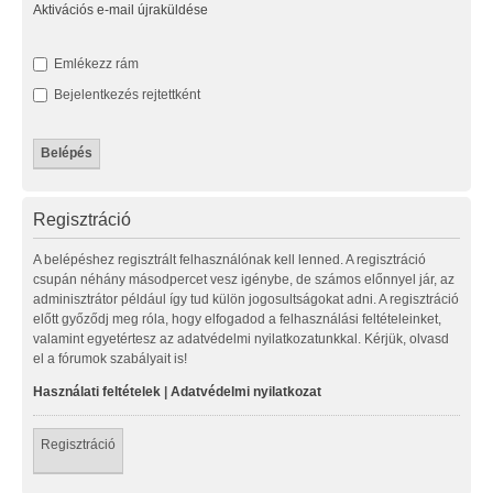
Aktivációs e-mail újraküldése
Emlékezz rám
Bejelentkezés rejtettként
Regisztráció
A belépéshez regisztrált felhasználónak kell lenned. A regisztráció
csupán néhány másodpercet vesz igénybe, de számos előnnyel jár, az
adminisztrátor például így tud külön jogosultságokat adni. A regisztráció
előtt győződj meg róla, hogy elfogadod a felhasználási feltételeinket,
valamint egyetértesz az adatvédelmi nyilatkozatunkkal. Kérjük, olvasd
el a fórumok szabályait is!
Használati feltételek
|
Adatvédelmi nyilatkozat
Regisztráció