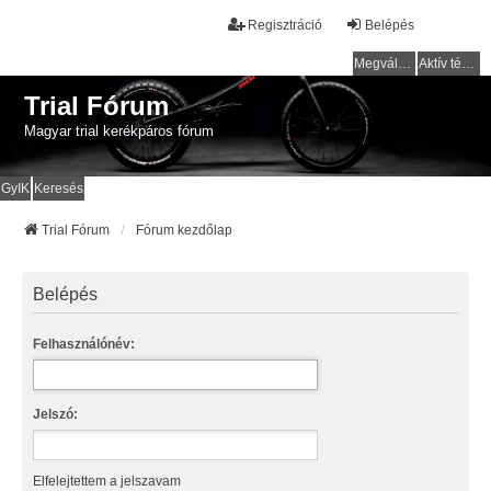
Regisztráció
Belépés
Megválaszolatlan témák
Aktív témák
Trial Fórum
Magyar trial kerékpáros fórum
GyIK
Keresés
Trial Fórum
Fórum kezdőlap
Belépés
Felhasználónév:
Jelszó:
Elfelejtettem a jelszavam