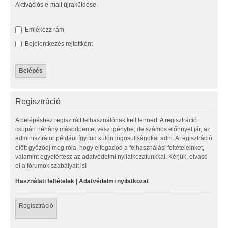
Aktivációs e-mail újraküldése
Emlékezz rám
Bejelentkezés rejtettként
Regisztráció
A belépéshez regisztrált felhasználónak kell lenned. A regisztráció
csupán néhány másodpercet vesz igénybe, de számos előnnyel jár, az
adminisztrátor például így tud külön jogosultságokat adni. A regisztráció
előtt győződj meg róla, hogy elfogadod a felhasználási feltételeinket,
valamint egyetértesz az adatvédelmi nyilatkozatunkkal. Kérjük, olvasd
el a fórumok szabályait is!
Használati feltételek
|
Adatvédelmi nyilatkozat
Regisztráció