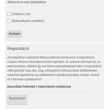
Aktivációs e-mail újraküldése
Emlékezz rám
Bejelentkezés rejtettként
Regisztráció
A belépéshez regisztrált felhasználónak kell lenned. A regisztráció
csupán néhány másodpercet vesz igénybe, de számos előnnyel jár, az
adminisztrátor például így tud külön jogosultságokat adni. A regisztráció
előtt győződj meg róla, hogy elfogadod a felhasználási feltételeinket,
valamint egyetértesz az adatvédelmi nyilatkozatunkkal. Kérjük, olvasd
el a fórumok szabályait is!
Használati feltételek
|
Adatvédelmi nyilatkozat
Regisztráció