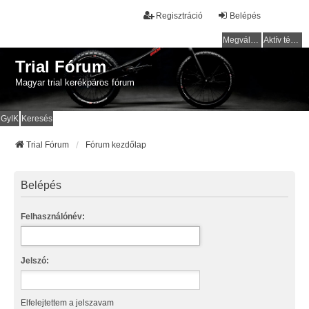
Regisztráció
Belépés
Megválaszolatlan témák
Aktív témák
Trial Fórum
Magyar trial kerékpáros fórum
GyIK
Keresés
Trial Fórum
Fórum kezdőlap
Belépés
Felhasználónév:
Jelszó:
Elfelejtettem a jelszavam