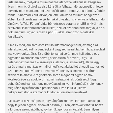
tartalmaznak, melyek a fórum használatához feltétlenül szükségesek.
Ilyen információt tárol az első két süti: a felhasználói azonosítót, illetve
egy névtelen munkamenet azonosítót, amit a rendszer a böngésződhöz
rendel. A harmadik süti akkor jön létre, amikor a fórumot böngészed –
ebben kerül tárolásra melyik témákat olvastad, így javítva a felhasználói
élményt. A „Trial Fórum” oldal böngészése során a phpBB-n kívül más
szoftverek is létrehozhatnak sütiket, ezeket azonban nem tárgyalja ez a
dokumentum, ugyanis csak a phpBB által létrehozott oldalakkal
foglalkozik.
A másik mód, ami tárolásra kerülő információt generál, az maga az
interakció: például ha vendégként vagy regisztrált tagként hozzászólást
írsz vagy regisztrálsz. Ez utóbbi folyamat során meg kell adnod egy
egyedien azonosítható nevet („a felhasználói neved”), egy – a
belépéshez használt – személyes jelszót („a jelszavad”), illetve egy
valós e-mail címet („az e-mail címed”). Az általad létrehozott azonosítót
azon ország adatvédelmi törvényei védelmezik, melyben a fórum
szervere található. A regisztráció során megadott egyéb adatok
kötelezősége az adott fórum adminisztrátorainak döntésétől függ.
Lehetőséged van rá, hogy megválaszd, milyen információk jelenjenek
meg rólad nyilvánosan a profilodban. Ezen felül ki-, illetve
bekapcsolhatod a számodra küldött automatikus leveleket.
A jelszavad biztonságosan, egyirányúan kódolva tároljuk. Javasoljuk,
hogy teljesen egyedi jelszavat használj! Ezen jelszóval férhetsz hozzá
a fórumos azonosítódhoz, így kérjük, gondosan kezeld. Semmilyen