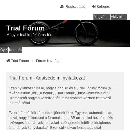
Regisztráció
Belépés
Megválaszolatlan témák
Aktív témák
Trial Fórum
Magyar trial kerékpáros fórum
GyIK
Keresés
Trial Fórum
Fórum kezdőlap
Trial Fórum - Adatvédelmi nyilatkozat
Ezen nyilatkozat írja le, hogy a phpBB és a „Trial Fórum” fórum (a
továbbiakban „mi”, „a fórum”, „Trial Fórum”, „https://biketrials.hu”)
üzemeltetői hogyan kezelik a fórum használata közben keletkező
információkat.
Ezen információk két módon jönnek létre. Egyrészt automatikusan:
azzal, hogy felkeresed a fórumot, a phpBB ún. sütiket hoz létre (kis
szöveges állományok, melyeket a böngésződ letölt az ideiglenes
állományok könyvtárába). Ezen sütik olyan fontos adatokat