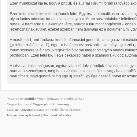
Ezen nyilatkozat írja le, hogy a phpBB és a „Trial Fórum” fórum (a továbbiakba
Ezen információk két módon jönnek létre. Egyrészt automatikusan: azzal, hog
olyan fontos adatokat tartalmaznak, melyek a fórum használatához feltétlenül
rendel. A harmadik süti akkor jön létre, amikor a fórumot böngészed – ebben k
létrehozhatnak sütiket, ezeket azonban nem tárgyalja ez a dokumentum, ugyan
A másik mód, ami tárolásra kerülő információt generál, az maga az interakció
(„a felhasználói neved”), egy – a belépéshez használt – személyes jelszót („a
fórum szervere található. A regisztráció során megadott egyéb adatok kötel
profilodban. Ezen felül ki-, illetve bekapcsolhatod a számodra küldött automat
A jelszavad biztonságosan, egyirányúan kódolva tároljuk. Javasoljuk, hogy t
harmadik személynek, még ha az az oldal üzemeltetője is, vagy ha a phpBB-ve
mail címed, majd generálni fog egy új jelszót, így újra használhatod az azono
Powered by
phpBB
® Forum Software © phpBB Limited
Magyar fordítás ©
Magyar phpBB Közösség
Style
we_universal
created by INVENTEA & v12mike
Adatvédelmi nyilatkozat
|
Használati feltételek