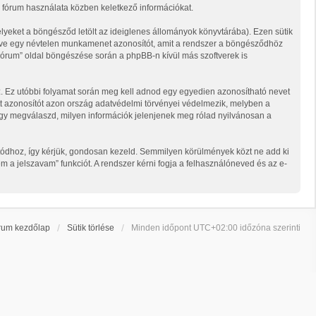
k a fórum használata közben keletkező információkat.
elyeket a böngésződ letölt az ideiglenes állományok könyvtárába). Ezen sütik
illetve egy névtelen munkamenet azonosítót, amit a rendszer a böngésződhöz
l Fórum” oldal böngészése során a phpBB-n kívül más szoftverek is
lsz. Ez utóbbi folyamat során meg kell adnod egy egyedien azonosítható nevet
ozott azonosítót azon ország adatvédelmi törvényei védelmezik, melyben a
hogy megválaszd, milyen információk jelenjenek meg rólad nyilvánosan a
sítódhoz, így kérjük, gondosan kezeld. Semmilyen körülmények közt ne add ki
m a jelszavam” funkciót. A rendszer kérni fogja a felhasználóneved és az e-
rum kezdőlap
Sütik törlése
Minden időpont
UTC+02:00
időzóna szerinti