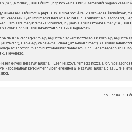
n „mi”, „a fórum”, „Trial Fórum”, „https://biketrials.hu”) üzemeltetői hogyan kezeli
y felkeresed a fórumot, a phpBB ún. sütiket hoz létre (kis szöveges állományok, m
 szükségesek. Ilyen információt tárol az első két süti: a felhasználói azonosítót, 
erül tárolásra melyik témákat olvastad, így javítva a felhasználói élményt. A „Tria
is csak a phpBB által létrehozott oldalakkal foglalkozik.
: például ha vendégként vagy regisztrált tagként hozzászólást írsz vagy regisztrá
 jelszavad”), illetve egy valós e-mail címet („az e-mail címed”). Az általad létreh
ezősége az adott fórum adminisztrátorainak döntésétől függ. Lehetőséged van rá, 
ikus leveleket.
eljesen egyedi jelszavat használj! Ezen jelszóval férhetsz hozzá a fórumos azono
l kapcsolatban kérik! Amennyiben elfelejted a jelszavad, használd az „Elfelejtette
sítód.
Trial Fórum
Fó