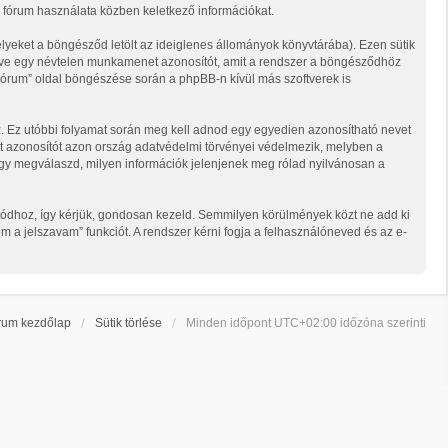
k a fórum használata közben keletkező információkat.
elyeket a böngésződ letölt az ideiglenes állományok könyvtárába). Ezen sütik
illetve egy névtelen munkamenet azonosítót, amit a rendszer a böngésződhöz
l Fórum” oldal böngészése során a phpBB-n kívül más szoftverek is
lsz. Ez utóbbi folyamat során meg kell adnod egy egyedien azonosítható nevet
ozott azonosítót azon ország adatvédelmi törvényei védelmezik, melyben a
hogy megválaszd, milyen információk jelenjenek meg rólad nyilvánosan a
sítódhoz, így kérjük, gondosan kezeld. Semmilyen körülmények közt ne add ki
m a jelszavam” funkciót. A rendszer kérni fogja a felhasználóneved és az e-
rum kezdőlap
Sütik törlése
Minden időpont
UTC+02:00
időzóna szerinti