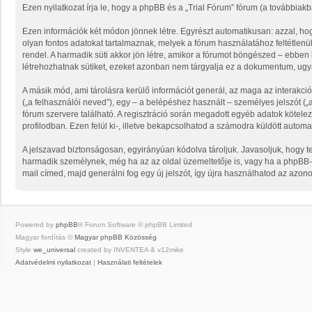
Ezen nyilatkozat írja le, hogy a phpBB és a „Trial Fórum” fórum (a továbbiakba
Ezen információk két módon jönnek létre. Egyrészt automatikusan: azzal, hog
olyan fontos adatokat tartalmaznak, melyek a fórum használatához feltétlenül
rendel. A harmadik süti akkor jön létre, amikor a fórumot böngészed – ebben k
létrehozhatnak sütiket, ezeket azonban nem tárgyalja ez a dokumentum, ugyan
A másik mód, ami tárolásra kerülő információt generál, az maga az interakció
(„a felhasználói neved”), egy – a belépéshez használt – személyes jelszót („a
fórum szervere található. A regisztráció során megadott egyéb adatok kötel
profilodban. Ezen felül ki-, illetve bekapcsolhatod a számodra küldött automat
A jelszavad biztonságosan, egyirányúan kódolva tároljuk. Javasoljuk, hogy t
harmadik személynek, még ha az az oldal üzemeltetője is, vagy ha a phpBB-ve
mail címed, majd generálni fog egy új jelszót, így újra használhatod az azono
Powered by
phpBB
® Forum Software © phpBB Limited
Magyar fordítás ©
Magyar phpBB Közösség
Style
we_universal
created by INVENTEA & v12mike
Adatvédelmi nyilatkozat
|
Használati feltételek