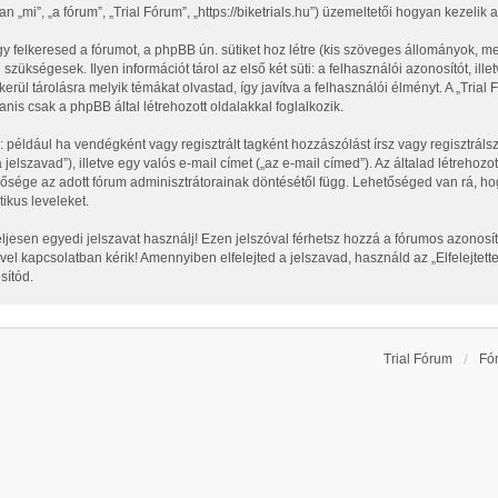
n „mi”, „a fórum”, „Trial Fórum”, „https://biketrials.hu”) üzemeltetői hogyan kezeli
y felkeresed a fórumot, a phpBB ún. sütiket hoz létre (kis szöveges állományok, m
 szükségesek. Ilyen információt tárol az első két süti: a felhasználói azonosítót, 
erül tárolásra melyik témákat olvastad, így javítva a felhasználói élményt. A „Tria
is csak a phpBB által létrehozott oldalakkal foglalkozik.
: például ha vendégként vagy regisztrált tagként hozzászólást írsz vagy regisztrá
 jelszavad”), illetve egy valós e-mail címet („az e-mail címed”). Az általad létreh
ezősége az adott fórum adminisztrátorainak döntésétől függ. Lehetőséged van rá, 
ikus leveleket.
eljesen egyedi jelszavat használj! Ezen jelszóval férhetsz hozzá a fórumos azono
l kapcsolatban kérik! Amennyiben elfelejted a jelszavad, használd az „Elfelejtette
sítód.
Trial Fórum
Fó