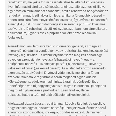
tartalmaznak, melyek a fórum használatához feltétlenül szükségesek.
Ilyen információt tárol az első két süti: a felhasználói azonosítót, illetve
egy névtelen munkamenet azonosítót, amit a rendszer a böngésződhöz
rendel. A harmadik süti akkor jön létre, amikor a fórumot böngészed –
ebben kerül tárolásra melyik témákat olvastad, így javítva a felhasználói
élményt. A „Trial Fórum” oldal böngészése során a phpBB-n kívül más
szoftverek is létrehozhatnak sütiket, ezeket azonban nem tárgyalja ez a
dokumentum, ugyanis csak a phpBB által létrehozott oldalakkal
foglalkozik.
A másik mód, ami tárolásra kerülő információt generál, az maga az
interakció: például ha vendégként vagy regisztrált tagként hozzászólást
írsz vagy regisztrálsz. Ez utóbbi folyamat során meg kell adnod egy
egyedien azonosítható nevet („a felhasználói neved”), egy – a
belépéshez használt – személyes jelszót („a jelszavad”), illetve egy
valós e-mail címet („az e-mail címed”). Az általad létrehozott azonosítót
azon ország adatvédelmi törvényei védelmezik, melyben a fórum
szervere található. A regisztráció során megadott egyéb adatok
kötelezősége az adott fórum adminisztrátorainak döntésétől függ.
Lehetőséged van rá, hogy megválaszd, milyen információk jelenjenek
meg rólad nyilvánosan a profilodban. Ezen felül ki-, illetve
bekapcsolhatod a számodra küldött automatikus leveleket.
A jelszavad biztonságosan, egyirányúan kódolva tároljuk. Javasoljuk,
hogy teljesen egyedi jelszavat használj! Ezen jelszóval férhetsz hozzá
a fórumos azonosítódhoz, így kérjük, gondosan kezeld. Semmilyen