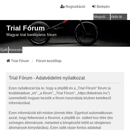
Regisztráció
Belépés
Megválaszolatlan témák
Aktív témák
Trial Fórum
Magyar trial kerékpáros fórum
GyIK
Keresés
Trial Fórum
Fórum kezdőlap
Trial Fórum - Adatvédelmi nyilatkozat
Ezen nyilatkozat írja le, hogy a phpBB és a „Trial Fórum” fórum (a
továbbiakban „mi”, „a fórum”, „Trial Fórum”, „https://biketrials.hu”)
üzemeltetői hogyan kezelik a fórum használata közben keletkező
információkat.
Ezen információk két módon jönnek létre. Egyrészt automatikusan:
azzal, hogy felkeresed a fórumot, a phpBB ún. sütiket hoz létre (kis
szöveges állományok, melyeket a böngésződ letölt az ideiglenes
állományok könyvtárába). Ezen sütik olyan fontos adatokat