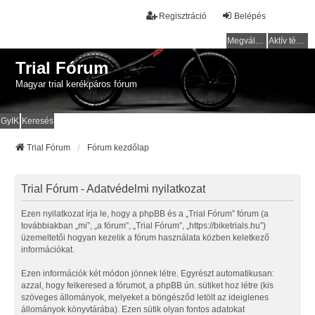
Regisztráció
Belépés
Megválaszolatlan témák
Aktív témák
Trial Fórum
Magyar trial kerékpáros fórum
GyIK
Keresés
Trial Fórum
Fórum kezdőlap
Trial Fórum - Adatvédelmi nyilatkozat
Ezen nyilatkozat írja le, hogy a phpBB és a „Trial Fórum” fórum (a
továbbiakban „mi”, „a fórum”, „Trial Fórum”, „https://biketrials.hu”)
üzemeltetői hogyan kezelik a fórum használata közben keletkező
információkat.
Ezen információk két módon jönnek létre. Egyrészt automatikusan:
azzal, hogy felkeresed a fórumot, a phpBB ún. sütiket hoz létre (kis
szöveges állományok, melyeket a böngésződ letölt az ideiglenes
állományok könyvtárába). Ezen sütik olyan fontos adatokat