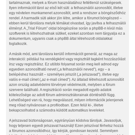
tartalmaznak, melyek a fórum használatához feltétlenül szükségesek.
Ilyen információt tárol az első két süti: a felhasználói azonosítót, illetve
egy névtelen munkamenet azonosítót, amit a rendszer a böngésződhöz
rendel. A harmadik süti akkor jön létre, amikor a fórumot böngészed –
ebben kerül tárolásra melyik témákat olvastad, így javítva a felhasználói
élményt. A „Trial Fórum” oldal böngészése során a phpBB-n kívül más
szoftverek is létrehozhatnak sütiket, ezeket azonban nem tárgyalja ez a
dokumentum, ugyanis csak a phpBB által létrehozott oldalakkal
foglalkozik.
A másik mód, ami tárolásra kerülő információt generál, az maga az
interakció: például ha vendégként vagy regisztrált tagként hozzászólást
írsz vagy regisztrálsz. Ez utóbbi folyamat során meg kell adnod egy
egyedien azonosítható nevet („a felhasználói neved”), egy – a
belépéshez használt – személyes jelszót („a jelszavad”), illetve egy
valós e-mail címet („az e-mail címed”). Az általad létrehozott azonosítót
azon ország adatvédelmi törvényei védelmezik, melyben a fórum
szervere található. A regisztráció során megadott egyéb adatok
kötelezősége az adott fórum adminisztrátorainak döntésétől függ.
Lehetőséged van rá, hogy megválaszd, milyen információk jelenjenek
meg rólad nyilvánosan a profilodban. Ezen felül ki-, illetve
bekapcsolhatod a számodra küldött automatikus leveleket.
A jelszavad biztonságosan, egyirányúan kódolva tároljuk. Javasoljuk,
hogy teljesen egyedi jelszavat használj! Ezen jelszóval férhetsz hozzá
a fórumos azonosítódhoz, így kérjük, gondosan kezeld. Semmilyen