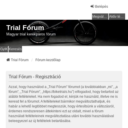
Belépés
Megválaszolatlan témák
Aktív témák
Trial Fórum
Magyar trial kerékpáros fórum
GyIK
Keresés
Trial Fórum
Fórum kezdőlap
Trial Fórum - Regisztráció
Azzal, hogy használod a „Trial Fórum” fórumot (a továbbiakban „mi”, „a
fórum”, „Trial Fórum”, „https://biketrials.hu”) elfogadod, hogy betartod az
alábbi feltételeket. Ha nem fogadod el, kérjük ne használd, illetve ne is
keresd fel a fórumot. A feltételeket bármikor megváltoztathatjuk, és
habár a lehető legtöbbet megtesszük, hogy értesítsünk a változásról,
érdemes rendszeresen áttekinteni ezt az oldalt, mivel a fórum
használati feltételeinek megváltoztatása utáni további használatával
beleegyezel az új feltételek betartásába.