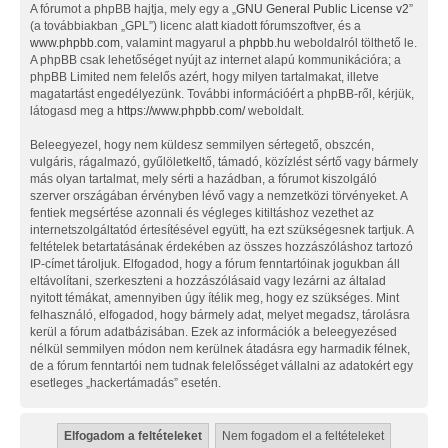
A fórumot a phpBB hajtja, mely egy a „
GNU General Public License v2
”
(a továbbiakban „GPL”) licenc alatt kiadott fórumszoftver, és a
www.phpbb.com
, valamint magyarul a
phpbb.hu
weboldalról tölthető le.
A phpBB csak lehetőséget nyújt az internet alapú kommunikációra; a
phpBB Limited nem felelős azért, hogy milyen tartalmakat, illetve
magatartást engedélyezünk. További információért a phpBB-ről, kérjük,
látogasd meg a
https://www.phpbb.com/
weboldalt.
Beleegyezel, hogy nem küldesz semmilyen sértegető, obszcén,
vulgáris, rágalmazó, gyűlöletkeltő, támadó, közízlést sértő vagy bármely
más olyan tartalmat, mely sérti a hazádban, a fórumot kiszolgáló
szerver országában érvényben lévő vagy a nemzetközi törvényeket. A
fentiek megsértése azonnali és végleges kitiltáshoz vezethet az
internetszolgáltatód értesítésével együtt, ha ezt szükségesnek tartjuk. A
feltételek betartatásának érdekében az összes hozzászóláshoz tartozó
IP-címet tároljuk. Elfogadod, hogy a fórum fenntartóinak jogukban áll
eltávolítani, szerkeszteni a hozzászólásaid vagy lezárni az általad
nyitott témákat, amennyiben úgy ítélik meg, hogy ez szükséges. Mint
felhasználó, elfogadod, hogy bármely adat, melyet megadsz, tárolásra
kerül a fórum adatbázisában. Ezek az információk a beleegyezésed
nélkül semmilyen módon nem kerülnek átadásra egy harmadik félnek,
de a fórum fenntartói nem tudnak felelősséget vállalni az adatokért egy
esetleges „hackertámadás” esetén.