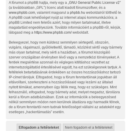
A fórumot a phpBB hajtja, mely egy a „
GNU General Public License v2
”
(a továbbiakban „GPL”) licenc alatt kiadott fórumszoftver, és a
www.phpbb.com
, valamint magyarul a
phpbb.hu
weboldalról tölthető le.
A phpBB csak lehetőséget nyújt az internet alapú kommunikációra; a
phpBB Limited nem felelős azért, hogy milyen tartalmakat, illetve
magatartást engedélyezünk. További információért a phpBB-ről, kérjük,
látogasd meg a
https://www.phpbb.com/
weboldalt.
Beleegyezel, hogy nem küldesz semmilyen sértegető, obszcén,
vulgáris, rágalmazó, gyűlöletkeltő, támadó, közízlést sértő vagy bármely
más olyan tartalmat, mely sérti a hazádban, a fórumot kiszolgáló
szerver országában érvényben lévő vagy a nemzetközi törvényeket. A
fentiek megsértése azonnali és végleges kitiltáshoz vezethet az
internetszolgáltatód értesítésével együtt, ha ezt szükségesnek tartjuk. A
feltételek betartatásának érdekében az összes hozzászóláshoz tartozó
IP-címet tároljuk. Elfogadod, hogy a fórum fenntartóinak jogukban áll
eltávolítani, szerkeszteni a hozzászólásaid vagy lezárni az általad
nyitott témákat, amennyiben úgy ítélik meg, hogy ez szükséges. Mint
felhasználó, elfogadod, hogy bármely adat, melyet megadsz, tárolásra
kerül a fórum adatbázisában. Ezek az információk a beleegyezésed
nélkül semmilyen módon nem kerülnek átadásra egy harmadik félnek,
de a fórum fenntartói nem tudnak felelősséget vállalni az adatokért egy
esetleges „hackertámadás” esetén.