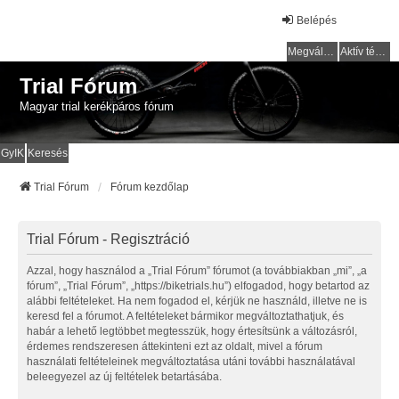
Belépés
Megválaszolatlan témák
Aktív témák
Trial Fórum
Magyar trial kerékpáros fórum
GyIK
Keresés
Trial Fórum
Fórum kezdőlap
Trial Fórum - Regisztráció
Azzal, hogy használod a „Trial Fórum” fórumot (a továbbiakban „mi”, „a
fórum”, „Trial Fórum”, „https://biketrials.hu”) elfogadod, hogy betartod az
alábbi feltételeket. Ha nem fogadod el, kérjük ne használd, illetve ne is
keresd fel a fórumot. A feltételeket bármikor megváltoztathatjuk, és
habár a lehető legtöbbet megtesszük, hogy értesítsünk a változásról,
érdemes rendszeresen áttekinteni ezt az oldalt, mivel a fórum
használati feltételeinek megváltoztatása utáni további használatával
beleegyezel az új feltételek betartásába.