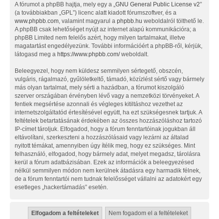
A fórumot a phpBB hajtja, mely egy a „
GNU General Public License v2
”
(a továbbiakban „GPL”) licenc alatt kiadott fórumszoftver, és a
www.phpbb.com
, valamint magyarul a
phpbb.hu
weboldalról tölthető le.
A phpBB csak lehetőséget nyújt az internet alapú kommunikációra; a
phpBB Limited nem felelős azért, hogy milyen tartalmakat, illetve
magatartást engedélyezünk. További információért a phpBB-ről, kérjük,
látogasd meg a
https://www.phpbb.com/
weboldalt.
Beleegyezel, hogy nem küldesz semmilyen sértegető, obszcén,
vulgáris, rágalmazó, gyűlöletkeltő, támadó, közízlést sértő vagy bármely
más olyan tartalmat, mely sérti a hazádban, a fórumot kiszolgáló
szerver országában érvényben lévő vagy a nemzetközi törvényeket. A
fentiek megsértése azonnali és végleges kitiltáshoz vezethet az
internetszolgáltatód értesítésével együtt, ha ezt szükségesnek tartjuk. A
feltételek betartatásának érdekében az összes hozzászóláshoz tartozó
IP-címet tároljuk. Elfogadod, hogy a fórum fenntartóinak jogukban áll
eltávolítani, szerkeszteni a hozzászólásaid vagy lezárni az általad
nyitott témákat, amennyiben úgy ítélik meg, hogy ez szükséges. Mint
felhasználó, elfogadod, hogy bármely adat, melyet megadsz, tárolásra
kerül a fórum adatbázisában. Ezek az információk a beleegyezésed
nélkül semmilyen módon nem kerülnek átadásra egy harmadik félnek,
de a fórum fenntartói nem tudnak felelősséget vállalni az adatokért egy
esetleges „hackertámadás” esetén.