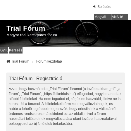
Belépés
Megválaszolatlan témák
Aktív témák
Trial Fórum
Magyar trial kerékpáros fórum
GyIK
Keresés
Trial Fórum
Fórum kezdőlap
Trial Fórum - Regisztráció
Azzal, hogy használod a „Trial Fórum” fórumot (a továbbiakban „mi”, „a
fórum”, „Trial Fórum”, „https://biketrials.hu”) elfogadod, hogy betartod az
alábbi feltételeket. Ha nem fogadod el, kérjük ne használd, illetve ne is
keresd fel a fórumot. A feltételeket bármikor megváltoztathatjuk, és
habár a lehető legtöbbet megtesszük, hogy értesítsünk a változásról,
érdemes rendszeresen áttekinteni ezt az oldalt, mivel a fórum
használati feltételeinek megváltoztatása utáni további használatával
beleegyezel az új feltételek betartásába.