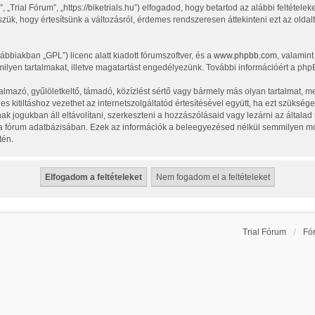
„Trial Fórum”, „https://biketrials.hu”) elfogadod, hogy betartod az alábbi feltételeke
zük, hogy értesítsünk a változásról, érdemes rendszeresen áttekinteni ezt az oldalt
vábbiakban „GPL”) licenc alatt kiadott fórumszoftver, és a
www.phpbb.com
, valamin
ilyen tartalmakat, illetve magatartást engedélyezünk. További információért a php
lmazó, gyűlöletkeltő, támadó, közízlést sértő vagy bármely más olyan tartalmat, m
 kitiltáshoz vezethet az internetszolgáltatód értesítésével együtt, ha ezt szüksége
nak jogukban áll eltávolítani, szerkeszteni a hozzászólásaid vagy lezárni az általa
l a fórum adatbázisában. Ezek az információk a beleegyezésed nélkül semmilyen m
tén.
Trial Fórum
Fó