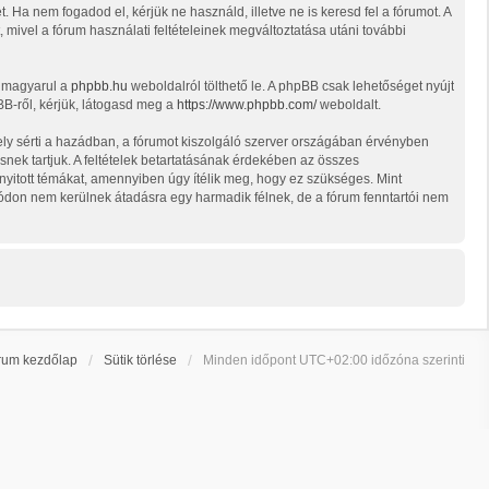
t. Ha nem fogadod el, kérjük ne használd, illetve ne is keresd fel a fórumot. A
, mivel a fórum használati feltételeinek megváltoztatása utáni további
t magyarul a
phpbb.hu
weboldalról tölthető le. A phpBB csak lehetőséget nyújt
BB-ről, kérjük, látogasd meg a
https://www.phpbb.com/
weboldalt.
ely sérti a hazádban, a fórumot kiszolgáló szerver országában érvényben
snek tartjuk. A feltételek betartatásának érdekében az összes
d nyitott témákat, amennyiben úgy ítélik meg, hogy ez szükséges. Mint
ódon nem kerülnek átadásra egy harmadik félnek, de a fórum fenntartói nem
rum kezdőlap
Sütik törlése
Minden időpont
UTC+02:00
időzóna szerinti