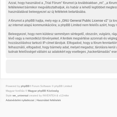
Azzal, hogy használod a „Trial Fórum” fórumot (a továbbiakban „mi”, „a fórum”, 
feltételeket bármikor megváltoztathatjuk, és habár a lehető legtöbbet megtess
használatával beleegyezel az új feltételek betartásába.
A fórumot a phpBB hajtja, mely egy a „
GNU General Public License v2
” (a to
az internet alapú kommunikációra; a phpBB Limited nem felelős azért, hogy m
Beleegyezel, hogy nem küldesz semmilyen sértegető, obszcén, vulgáris, rága
lévő vagy a nemzetközi törvényeket. A fentiek megsértése azonnali és végleges
hozzászóláshoz tartozó IP-címet tároljuk. Elfogadod, hogy a fórum fenntartói
felhasználó, elfogadod, hogy bármely adat, melyet megadsz, tárolásra kerü
tudnak felelősséget vállalni az adatokért egy esetleges „hackertámadás” ese
Powered by
phpBB
® Forum Software © phpBB Limited
Magyar fordítás ©
Magyar phpBB Közösség
Style
we_universal
created by INVENTEA & v12mike
Adatvédelmi nyilatkozat
|
Használati feltételek