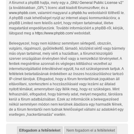
A fórumot a phpBB hajtja, mely egy a „
GNU General Public License v2
”
(a továbbiakban „GPL”) licenc alatt kiadott fórumszoftver, és a
www.phpbb.com
, valamint magyarul a
phpbb.hu
weboldalról tölthető le.
A phpBB csak lehetőséget nyújt az internet alapú kommunikációra; a
phpBB Limited nem felelős azért, hogy milyen tartalmakat, illetve
magatartást engedélyezünk. További információért a phpBB-ről, kérjük,
látogasd meg a
https://www.phpbb.com/
weboldalt.
Beleegyezel, hogy nem küldesz semmilyen sértegető, obszcén,
vulgáris, rágalmazó, gyűlöletkeltő, támadó, közízlést sértő vagy bármely
más olyan tartalmat, mely sérti a hazádban, a fórumot kiszolgáló
szerver országában érvényben lévő vagy a nemzetközi törvényeket. A
fentiek megsértése azonnali és végleges kitiltáshoz vezethet az
internetszolgáltatód értesítésével együtt, ha ezt szükségesnek tartjuk. A
feltételek betartatásának érdekében az összes hozzászóláshoz tartozó
IP-címet tároljuk. Elfogadod, hogy a fórum fenntartóinak jogukban áll
eltávolítani, szerkeszteni a hozzászólásaid vagy lezárni az általad
nyitott témákat, amennyiben úgy ítélik meg, hogy ez szükséges. Mint
felhasználó, elfogadod, hogy bármely adat, melyet megadsz, tárolásra
kerül a fórum adatbázisában. Ezek az információk a beleegyezésed
nélkül semmilyen módon nem kerülnek átadásra egy harmadik félnek,
de a fórum fenntartói nem tudnak felelősséget vállalni az adatokért egy
esetleges „hackertámadás” esetén.