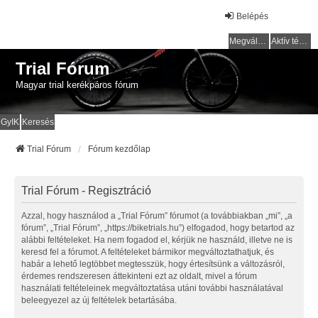
Belépés
Megválaszolatlan témák
Aktív témák
Trial Fórum
Magyar trial kerékpáros fórum
GyIK
Keresés
Trial Fórum
Fórum kezdőlap
Trial Fórum - Regisztráció
Azzal, hogy használod a „Trial Fórum” fórumot (a továbbiakban „mi”, „a
fórum”, „Trial Fórum”, „https://biketrials.hu”) elfogadod, hogy betartod az
alábbi feltételeket. Ha nem fogadod el, kérjük ne használd, illetve ne is
keresd fel a fórumot. A feltételeket bármikor megváltoztathatjuk, és
habár a lehető legtöbbet megtesszük, hogy értesítsünk a változásról,
érdemes rendszeresen áttekinteni ezt az oldalt, mivel a fórum
használati feltételeinek megváltoztatása utáni további használatával
beleegyezel az új feltételek betartásába.