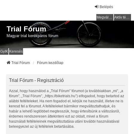
Belépés
Megválaszolatlan témák
Aktív témák
Trial Fórum
Magyar trial kerékpáros fórum
GyIK
Keresés
Trial Fórum
Fórum kezdőlap
Trial Fórum - Regisztráció
Azzal, hogy használod a „Trial Fórum” fórumot (a továbbiakban „mi”, „a
fórum”, „Trial Fórum”, „https://biketrials.hu”) elfogadod, hogy betartod az
alábbi feltételeket. Ha nem fogadod el, kérjük ne használd, illetve ne is
keresd fel a fórumot. A feltételeket bármikor megváltoztathatjuk, és
habár a lehető legtöbbet megtesszük, hogy értesítsünk a változásról,
érdemes rendszeresen áttekinteni ezt az oldalt, mivel a fórum
használati feltételeinek megváltoztatása utáni további használatával
beleegyezel az új feltételek betartásába.