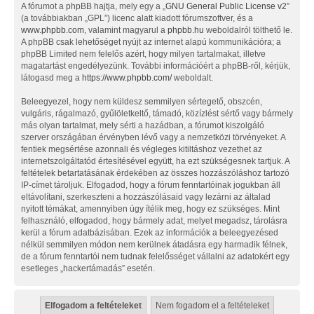
A fórumot a phpBB hajtja, mely egy a „
GNU General Public License v2
”
(a továbbiakban „GPL”) licenc alatt kiadott fórumszoftver, és a
www.phpbb.com
, valamint magyarul a
phpbb.hu
weboldalról tölthető le.
A phpBB csak lehetőséget nyújt az internet alapú kommunikációra; a
phpBB Limited nem felelős azért, hogy milyen tartalmakat, illetve
magatartást engedélyezünk. További információért a phpBB-ről, kérjük,
látogasd meg a
https://www.phpbb.com/
weboldalt.
Beleegyezel, hogy nem küldesz semmilyen sértegető, obszcén,
vulgáris, rágalmazó, gyűlöletkeltő, támadó, közízlést sértő vagy bármely
más olyan tartalmat, mely sérti a hazádban, a fórumot kiszolgáló
szerver országában érvényben lévő vagy a nemzetközi törvényeket. A
fentiek megsértése azonnali és végleges kitiltáshoz vezethet az
internetszolgáltatód értesítésével együtt, ha ezt szükségesnek tartjuk. A
feltételek betartatásának érdekében az összes hozzászóláshoz tartozó
IP-címet tároljuk. Elfogadod, hogy a fórum fenntartóinak jogukban áll
eltávolítani, szerkeszteni a hozzászólásaid vagy lezárni az általad
nyitott témákat, amennyiben úgy ítélik meg, hogy ez szükséges. Mint
felhasználó, elfogadod, hogy bármely adat, melyet megadsz, tárolásra
kerül a fórum adatbázisában. Ezek az információk a beleegyezésed
nélkül semmilyen módon nem kerülnek átadásra egy harmadik félnek,
de a fórum fenntartói nem tudnak felelősséget vállalni az adatokért egy
esetleges „hackertámadás” esetén.