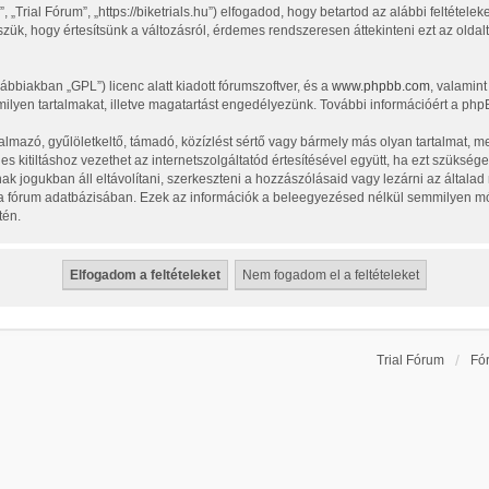
„Trial Fórum”, „https://biketrials.hu”) elfogadod, hogy betartod az alábbi feltételeke
zük, hogy értesítsünk a változásról, érdemes rendszeresen áttekinteni ezt az oldalt
vábbiakban „GPL”) licenc alatt kiadott fórumszoftver, és a
www.phpbb.com
, valamin
ilyen tartalmakat, illetve magatartást engedélyezünk. További információért a php
lmazó, gyűlöletkeltő, támadó, közízlést sértő vagy bármely más olyan tartalmat, m
 kitiltáshoz vezethet az internetszolgáltatód értesítésével együtt, ha ezt szüksége
nak jogukban áll eltávolítani, szerkeszteni a hozzászólásaid vagy lezárni az általa
l a fórum adatbázisában. Ezek az információk a beleegyezésed nélkül semmilyen m
tén.
Trial Fórum
Fó