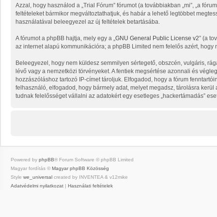
Azzal, hogy használod a „Trial Fórum” fórumot (a továbbiakban „mi”, „a fórum”, 
feltételeket bármikor megváltoztathatjuk, és habár a lehető legtöbbet megtess
használatával beleegyezel az új feltételek betartásába.
A fórumot a phpBB hajtja, mely egy a „
GNU General Public License v2
” (a to
az internet alapú kommunikációra; a phpBB Limited nem felelős azért, hogy m
Beleegyezel, hogy nem küldesz semmilyen sértegető, obszcén, vulgáris, rága
lévő vagy a nemzetközi törvényeket. A fentiek megsértése azonnali és végleges
hozzászóláshoz tartozó IP-címet tároljuk. Elfogadod, hogy a fórum fenntartói
felhasználó, elfogadod, hogy bármely adat, melyet megadsz, tárolásra kerü
tudnak felelősséget vállalni az adatokért egy esetleges „hackertámadás” ese
Powered by
phpBB
® Forum Software © phpBB Limited
Magyar fordítás ©
Magyar phpBB Közösség
Style
we_universal
created by INVENTEA & v12mike
Adatvédelmi nyilatkozat
|
Használati feltételek