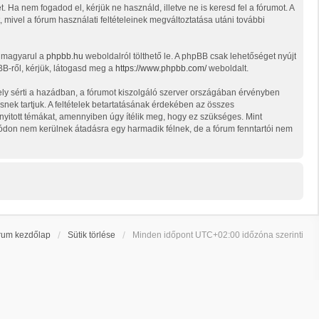
t. Ha nem fogadod el, kérjük ne használd, illetve ne is keresd fel a fórumot. A
, mivel a fórum használati feltételeinek megváltoztatása utáni további
t magyarul a
phpbb.hu
weboldalról tölthető le. A phpBB csak lehetőséget nyújt
BB-ről, kérjük, látogasd meg a
https://www.phpbb.com/
weboldalt.
ely sérti a hazádban, a fórumot kiszolgáló szerver országában érvényben
snek tartjuk. A feltételek betartatásának érdekében az összes
d nyitott témákat, amennyiben úgy ítélik meg, hogy ez szükséges. Mint
ódon nem kerülnek átadásra egy harmadik félnek, de a fórum fenntartói nem
rum kezdőlap
Sütik törlése
Minden időpont
UTC+02:00
időzóna szerinti