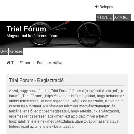
Belépés
Megválaszolatlan témák
Aktív témák
Trial Fórum
Magyar trial kerékpáros fórum
GyIK
Keresés
Trial Fórum
Fórum kezdőlap
Trial Fórum - Regisztráció
Azzal, hogy használod a „Trial Fórum” fórumot (a továbbiakban „mi”, „a
fórum”, „Trial Fórum”, „https://biketrials.hu”) elfogadod, hogy betartod az
alábbi feltételeket. Ha nem fogadod el, kérjük ne használd, illetve ne is
keresd fel a fórumot. A feltételeket bármikor megváltoztathatjuk, és
habár a lehető legtöbbet megtesszük, hogy értesítsünk a változásról,
érdemes rendszeresen áttekinteni ezt az oldalt, mivel a fórum
használati feltételeinek megváltoztatása utáni további használatával
beleegyezel az új feltételek betartásába.