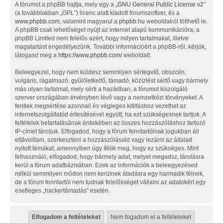
A fórumot a phpBB hajtja, mely egy a „
GNU General Public License v2
”
(a továbbiakban „GPL”) licenc alatt kiadott fórumszoftver, és a
www.phpbb.com
, valamint magyarul a
phpbb.hu
weboldalról tölthető le.
A phpBB csak lehetőséget nyújt az internet alapú kommunikációra; a
phpBB Limited nem felelős azért, hogy milyen tartalmakat, illetve
magatartást engedélyezünk. További információért a phpBB-ről, kérjük,
látogasd meg a
https://www.phpbb.com/
weboldalt.
Beleegyezel, hogy nem küldesz semmilyen sértegető, obszcén,
vulgáris, rágalmazó, gyűlöletkeltő, támadó, közízlést sértő vagy bármely
más olyan tartalmat, mely sérti a hazádban, a fórumot kiszolgáló
szerver országában érvényben lévő vagy a nemzetközi törvényeket. A
fentiek megsértése azonnali és végleges kitiltáshoz vezethet az
internetszolgáltatód értesítésével együtt, ha ezt szükségesnek tartjuk. A
feltételek betartatásának érdekében az összes hozzászóláshoz tartozó
IP-címet tároljuk. Elfogadod, hogy a fórum fenntartóinak jogukban áll
eltávolítani, szerkeszteni a hozzászólásaid vagy lezárni az általad
nyitott témákat, amennyiben úgy ítélik meg, hogy ez szükséges. Mint
felhasználó, elfogadod, hogy bármely adat, melyet megadsz, tárolásra
kerül a fórum adatbázisában. Ezek az információk a beleegyezésed
nélkül semmilyen módon nem kerülnek átadásra egy harmadik félnek,
de a fórum fenntartói nem tudnak felelősséget vállalni az adatokért egy
esetleges „hackertámadás” esetén.