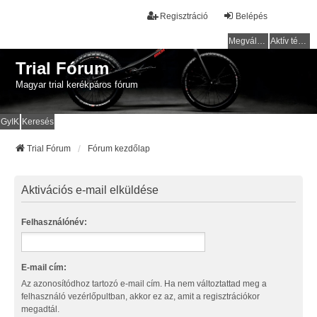
Regisztráció
Belépés
Megválaszolatlan témák
Aktív témák
Trial Fórum
Magyar trial kerékpáros fórum
GyIK
Keresés
Trial Fórum
Fórum kezdőlap
Aktivációs e-mail elküldése
Felhasználónév:
E-mail cím:
Az azonosítódhoz tartozó e-mail cím. Ha nem változtattad meg a
felhasználó vezérlőpultban, akkor ez az, amit a regisztrációkor
megadtál.