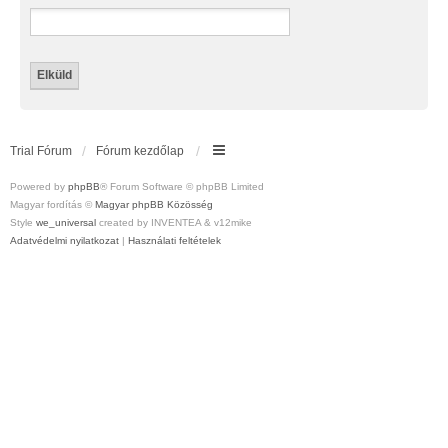
Trial Fórum
Fórum kezdőlap
Powered by
phpBB
® Forum Software © phpBB Limited
Magyar fordítás ©
Magyar phpBB Közösség
Style
we_universal
created by INVENTEA & v12mike
Adatvédelmi nyilatkozat
|
Használati feltételek