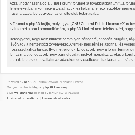
Azzal, hogy használod a „Trial Fórum” fórumot (a továbbiakban „mi”, „a fórum”, 
feltételeket bármikor megváltoztathatjuk, és habár a lehető legtöbbet megtess
használatával beleegyezel az új feltételek betartásába.
A fórumot a phpBB hajtja, mely egy a „
GNU General Public License v2
” (a to
az internet alapú kommunikációra; a phpBB Limited nem felelős azért, hogy m
Beleegyezel, hogy nem küldesz semmilyen sértegető, obszcén, vulgáris, rága
lévő vagy a nemzetközi törvényeket. A fentiek megsértése azonnali és végleges
hozzászóláshoz tartozó IP-címet tároljuk. Elfogadod, hogy a fórum fenntartói
felhasználó, elfogadod, hogy bármely adat, melyet megadsz, tárolásra kerü
tudnak felelősséget vállalni az adatokért egy esetleges „hackertámadás” ese
Powered by
phpBB
® Forum Software © phpBB Limited
Magyar fordítás ©
Magyar phpBB Közösség
Style
we_universal
created by INVENTEA & v12mike
Adatvédelmi nyilatkozat
|
Használati feltételek