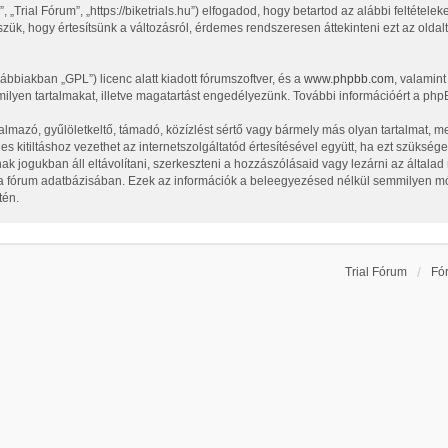
„Trial Fórum”, „https://biketrials.hu”) elfogadod, hogy betartod az alábbi feltételeke
zük, hogy értesítsünk a változásról, érdemes rendszeresen áttekinteni ezt az oldalt
vábbiakban „GPL”) licenc alatt kiadott fórumszoftver, és a
www.phpbb.com
, valamin
ilyen tartalmakat, illetve magatartást engedélyezünk. További információért a php
lmazó, gyűlöletkeltő, támadó, közízlést sértő vagy bármely más olyan tartalmat, m
 kitiltáshoz vezethet az internetszolgáltatód értesítésével együtt, ha ezt szüksége
nak jogukban áll eltávolítani, szerkeszteni a hozzászólásaid vagy lezárni az általa
l a fórum adatbázisában. Ezek az információk a beleegyezésed nélkül semmilyen m
tén.
Trial Fórum
Fó