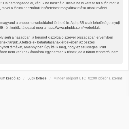
t. Ha nem fogadod el, kérjük ne használd, illetve ne is keresd fel a fórumot. A
, mivel a fórum használati feltételeinek megváltoztatása utáni további
t magyarul a
phpbb.hu
weboldalról tölthető le. A phpBB csak lehetőséget nyújt
BB-ről, kérjük, látogasd meg a
https://www.phpbb.com/
weboldalt.
ely sérti a hazádban, a fórumot kiszolgáló szerver országában érvényben
snek tartjuk. A feltételek betartatásának érdekében az összes
d nyitott témákat, amennyiben úgy ítélik meg, hogy ez szükséges. Mint
ódon nem kerülnek átadásra egy harmadik félnek, de a fórum fenntartói nem
rum kezdőlap
Sütik törlése
Minden időpont
UTC+02:00
időzóna szerinti