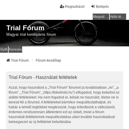
Regisztráció
Belépés
Megválaszolatlan témák
Aktív témák
Trial Fórum
Magyar trial kerékpáros fórum
GyIK
Keresés
Trial Fórum
Fórum kezdőlap
Trial Fórum - Használati feltételek
Azzal, hogy használod a „Trial Fórum” fórumot (a továbbiakban „mi”, „a
fórum”, „Trial Fórum”, „https://biketrials.hu”) elfogadod, hogy betartod az
alábbi feltételeket. Ha nem fogadod el, kérjük ne használd, illetve ne is
keresd fel a fórumot. A feltételeket bármikor megváltoztathatjuk, és
habár a lehető legtöbbet megtesszük, hogy értesítsünk a változásról,
érdemes rendszeresen áttekinteni ezt az oldalt, mivel a fórum
használati feltételeinek megváltoztatása utáni további használatával
beleegyezel az új feltételek betartásába.