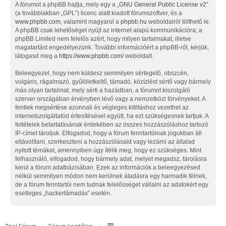
A fórumot a phpBB hajtja, mely egy a „
GNU General Public License v2
”
(a továbbiakban „GPL”) licenc alatt kiadott fórumszoftver, és a
www.phpbb.com
, valamint magyarul a
phpbb.hu
weboldalról tölthető le.
A phpBB csak lehetőséget nyújt az internet alapú kommunikációra; a
phpBB Limited nem felelős azért, hogy milyen tartalmakat, illetve
magatartást engedélyezünk. További információért a phpBB-ről, kérjük,
látogasd meg a
https://www.phpbb.com/
weboldalt.
Beleegyezel, hogy nem küldesz semmilyen sértegető, obszcén,
vulgáris, rágalmazó, gyűlöletkeltő, támadó, közízlést sértő vagy bármely
más olyan tartalmat, mely sérti a hazádban, a fórumot kiszolgáló
szerver országában érvényben lévő vagy a nemzetközi törvényeket. A
fentiek megsértése azonnali és végleges kitiltáshoz vezethet az
internetszolgáltatód értesítésével együtt, ha ezt szükségesnek tartjuk. A
feltételek betartatásának érdekében az összes hozzászóláshoz tartozó
IP-címet tároljuk. Elfogadod, hogy a fórum fenntartóinak jogukban áll
eltávolítani, szerkeszteni a hozzászólásaid vagy lezárni az általad
nyitott témákat, amennyiben úgy ítélik meg, hogy ez szükséges. Mint
felhasználó, elfogadod, hogy bármely adat, melyet megadsz, tárolásra
kerül a fórum adatbázisában. Ezek az információk a beleegyezésed
nélkül semmilyen módon nem kerülnek átadásra egy harmadik félnek,
de a fórum fenntartói nem tudnak felelősséget vállalni az adatokért egy
esetleges „hackertámadás” esetén.