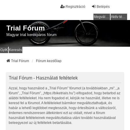
Regisztráció
Belépés
Megválaszolatlan témák
Aktív témák
Trial Fórum
Magyar trial kerékpáros fórum
GyIK
Keresés
Trial Fórum
Fórum kezdőlap
Trial Fórum - Használati feltételek
Azzal, hogy használod a „Trial Fórum” fórumot (a továbbiakban „mi”, „a
fórum”, „Trial Fórum”, „https://biketrials.hu”) elfogadod, hogy betartod az
alábbi feltételeket. Ha nem fogadod el, kérjük ne használd, illetve ne is
keresd fel a fórumot. A feltételeket bármikor megváltoztathatjuk, és
habár a lehető legtöbbet megtesszük, hogy értesítsünk a változásról,
érdemes rendszeresen áttekinteni ezt az oldalt, mivel a fórum
használati feltételeinek megváltoztatása utáni további használatával
beleegyezel az új feltételek betartásába.