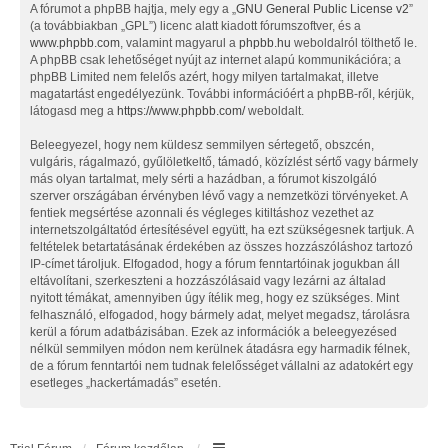
A fórumot a phpBB hajtja, mely egy a „
GNU General Public License v2
”
(a továbbiakban „GPL”) licenc alatt kiadott fórumszoftver, és a
www.phpbb.com
, valamint magyarul a
phpbb.hu
weboldalról tölthető le.
A phpBB csak lehetőséget nyújt az internet alapú kommunikációra; a
phpBB Limited nem felelős azért, hogy milyen tartalmakat, illetve
magatartást engedélyezünk. További információért a phpBB-ről, kérjük,
látogasd meg a
https://www.phpbb.com/
weboldalt.
Beleegyezel, hogy nem küldesz semmilyen sértegető, obszcén,
vulgáris, rágalmazó, gyűlöletkeltő, támadó, közízlést sértő vagy bármely
más olyan tartalmat, mely sérti a hazádban, a fórumot kiszolgáló
szerver országában érvényben lévő vagy a nemzetközi törvényeket. A
fentiek megsértése azonnali és végleges kitiltáshoz vezethet az
internetszolgáltatód értesítésével együtt, ha ezt szükségesnek tartjuk. A
feltételek betartatásának érdekében az összes hozzászóláshoz tartozó
IP-címet tároljuk. Elfogadod, hogy a fórum fenntartóinak jogukban áll
eltávolítani, szerkeszteni a hozzászólásaid vagy lezárni az általad
nyitott témákat, amennyiben úgy ítélik meg, hogy ez szükséges. Mint
felhasználó, elfogadod, hogy bármely adat, melyet megadsz, tárolásra
kerül a fórum adatbázisában. Ezek az információk a beleegyezésed
nélkül semmilyen módon nem kerülnek átadásra egy harmadik félnek,
de a fórum fenntartói nem tudnak felelősséget vállalni az adatokért egy
esetleges „hackertámadás” esetén.