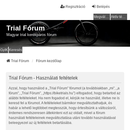
Regisztráció
Belépés
Megválaszolatlan témák
Aktív témák
Trial Fórum
Magyar trial kerékpáros fórum
GyIK
Keresés
Trial Fórum
Fórum kezdőlap
Trial Fórum - Használati feltételek
Azzal, hogy használod a „Trial Fórum” fórumot (a továbbiakban „mi”, „a
fórum”, „Trial Fórum”, „https://biketrials.hu”) elfogadod, hogy betartod az
alábbi feltételeket. Ha nem fogadod el, kérjük ne használd, illetve ne is
keresd fel a fórumot. A feltételeket bármikor megváltoztathatjuk, és
habár a lehető legtöbbet megtesszük, hogy értesítsünk a változásról,
érdemes rendszeresen áttekinteni ezt az oldalt, mivel a fórum
használati feltételeinek megváltoztatása utáni további használatával
beleegyezel az új feltételek betartásába.