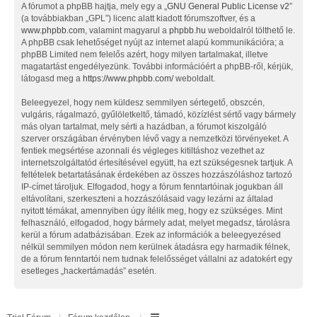
A fórumot a phpBB hajtja, mely egy a „
GNU General Public License v2
”
(a továbbiakban „GPL”) licenc alatt kiadott fórumszoftver, és a
www.phpbb.com
, valamint magyarul a
phpbb.hu
weboldalról tölthető le.
A phpBB csak lehetőséget nyújt az internet alapú kommunikációra; a
phpBB Limited nem felelős azért, hogy milyen tartalmakat, illetve
magatartást engedélyezünk. További információért a phpBB-ről, kérjük,
látogasd meg a
https://www.phpbb.com/
weboldalt.
Beleegyezel, hogy nem küldesz semmilyen sértegető, obszcén,
vulgáris, rágalmazó, gyűlöletkeltő, támadó, közízlést sértő vagy bármely
más olyan tartalmat, mely sérti a hazádban, a fórumot kiszolgáló
szerver országában érvényben lévő vagy a nemzetközi törvényeket. A
fentiek megsértése azonnali és végleges kitiltáshoz vezethet az
internetszolgáltatód értesítésével együtt, ha ezt szükségesnek tartjuk. A
feltételek betartatásának érdekében az összes hozzászóláshoz tartozó
IP-címet tároljuk. Elfogadod, hogy a fórum fenntartóinak jogukban áll
eltávolítani, szerkeszteni a hozzászólásaid vagy lezárni az általad
nyitott témákat, amennyiben úgy ítélik meg, hogy ez szükséges. Mint
felhasználó, elfogadod, hogy bármely adat, melyet megadsz, tárolásra
kerül a fórum adatbázisában. Ezek az információk a beleegyezésed
nélkül semmilyen módon nem kerülnek átadásra egy harmadik félnek,
de a fórum fenntartói nem tudnak felelősséget vállalni az adatokért egy
esetleges „hackertámadás” esetén.