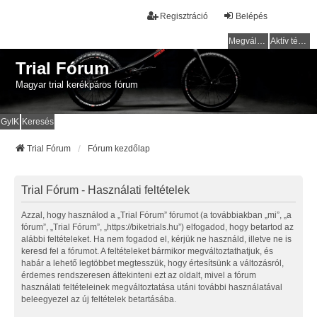
Regisztráció
Belépés
Megválaszolatlan témák
Aktív témák
Trial Fórum
Magyar trial kerékpáros fórum
GyIK
Keresés
Trial Fórum
Fórum kezdőlap
Trial Fórum - Használati feltételek
Azzal, hogy használod a „Trial Fórum” fórumot (a továbbiakban „mi”, „a
fórum”, „Trial Fórum”, „https://biketrials.hu”) elfogadod, hogy betartod az
alábbi feltételeket. Ha nem fogadod el, kérjük ne használd, illetve ne is
keresd fel a fórumot. A feltételeket bármikor megváltoztathatjuk, és
habár a lehető legtöbbet megtesszük, hogy értesítsünk a változásról,
érdemes rendszeresen áttekinteni ezt az oldalt, mivel a fórum
használati feltételeinek megváltoztatása utáni további használatával
beleegyezel az új feltételek betartásába.