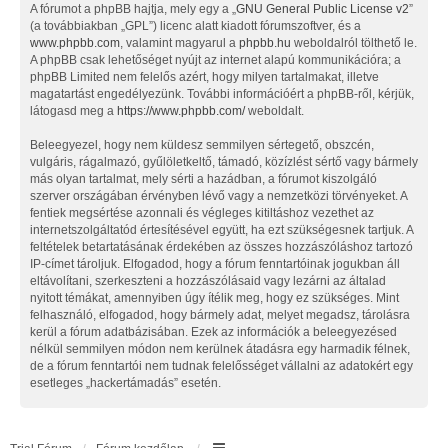
A fórumot a phpBB hajtja, mely egy a „
GNU General Public License v2
”
(a továbbiakban „GPL”) licenc alatt kiadott fórumszoftver, és a
www.phpbb.com
, valamint magyarul a
phpbb.hu
weboldalról tölthető le.
A phpBB csak lehetőséget nyújt az internet alapú kommunikációra; a
phpBB Limited nem felelős azért, hogy milyen tartalmakat, illetve
magatartást engedélyezünk. További információért a phpBB-ről, kérjük,
látogasd meg a
https://www.phpbb.com/
weboldalt.
Beleegyezel, hogy nem küldesz semmilyen sértegető, obszcén,
vulgáris, rágalmazó, gyűlöletkeltő, támadó, közízlést sértő vagy bármely
más olyan tartalmat, mely sérti a hazádban, a fórumot kiszolgáló
szerver országában érvényben lévő vagy a nemzetközi törvényeket. A
fentiek megsértése azonnali és végleges kitiltáshoz vezethet az
internetszolgáltatód értesítésével együtt, ha ezt szükségesnek tartjuk. A
feltételek betartatásának érdekében az összes hozzászóláshoz tartozó
IP-címet tároljuk. Elfogadod, hogy a fórum fenntartóinak jogukban áll
eltávolítani, szerkeszteni a hozzászólásaid vagy lezárni az általad
nyitott témákat, amennyiben úgy ítélik meg, hogy ez szükséges. Mint
felhasználó, elfogadod, hogy bármely adat, melyet megadsz, tárolásra
kerül a fórum adatbázisában. Ezek az információk a beleegyezésed
nélkül semmilyen módon nem kerülnek átadásra egy harmadik félnek,
de a fórum fenntartói nem tudnak felelősséget vállalni az adatokért egy
esetleges „hackertámadás” esetén.