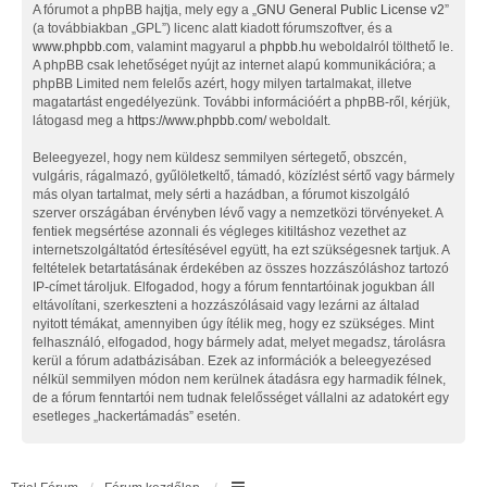
A fórumot a phpBB hajtja, mely egy a „
GNU General Public License v2
”
(a továbbiakban „GPL”) licenc alatt kiadott fórumszoftver, és a
www.phpbb.com
, valamint magyarul a
phpbb.hu
weboldalról tölthető le.
A phpBB csak lehetőséget nyújt az internet alapú kommunikációra; a
phpBB Limited nem felelős azért, hogy milyen tartalmakat, illetve
magatartást engedélyezünk. További információért a phpBB-ről, kérjük,
látogasd meg a
https://www.phpbb.com/
weboldalt.
Beleegyezel, hogy nem küldesz semmilyen sértegető, obszcén,
vulgáris, rágalmazó, gyűlöletkeltő, támadó, közízlést sértő vagy bármely
más olyan tartalmat, mely sérti a hazádban, a fórumot kiszolgáló
szerver országában érvényben lévő vagy a nemzetközi törvényeket. A
fentiek megsértése azonnali és végleges kitiltáshoz vezethet az
internetszolgáltatód értesítésével együtt, ha ezt szükségesnek tartjuk. A
feltételek betartatásának érdekében az összes hozzászóláshoz tartozó
IP-címet tároljuk. Elfogadod, hogy a fórum fenntartóinak jogukban áll
eltávolítani, szerkeszteni a hozzászólásaid vagy lezárni az általad
nyitott témákat, amennyiben úgy ítélik meg, hogy ez szükséges. Mint
felhasználó, elfogadod, hogy bármely adat, melyet megadsz, tárolásra
kerül a fórum adatbázisában. Ezek az információk a beleegyezésed
nélkül semmilyen módon nem kerülnek átadásra egy harmadik félnek,
de a fórum fenntartói nem tudnak felelősséget vállalni az adatokért egy
esetleges „hackertámadás” esetén.