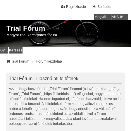
Regisztráció
Belépés
Megválaszolatlan témák
Aktív témák
Trial Fórum
Magyar trial kerékpáros fórum
GyIK
Keresés
Trial Fórum
Fórum kezdőlap
Trial Fórum - Használati feltételek
Azzal, hogy használod a „Trial Fórum” fórumot (a továbbiakban „mi”, „a
fórum”, „Trial Fórum”, „https://biketrials.hu”) elfogadod, hogy betartod az
alábbi feltételeket. Ha nem fogadod el, kérjük ne használd, illetve ne is
keresd fel a fórumot. A feltételeket bármikor megváltoztathatjuk, és
habár a lehető legtöbbet megtesszük, hogy értesítsünk a változásról,
érdemes rendszeresen áttekinteni ezt az oldalt, mivel a fórum
használati feltételeinek megváltoztatása utáni további használatával
beleegyezel az új feltételek betartásába.