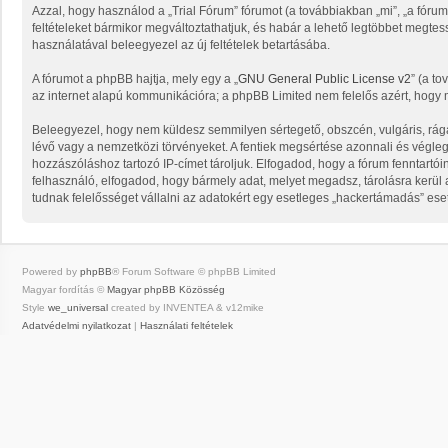
Azzal, hogy használod a „Trial Fórum” fórumot (a továbbiakban „mi”, „a fórum”, 
feltételeket bármikor megváltoztathatjuk, és habár a lehető legtöbbet megtess
használatával beleegyezel az új feltételek betartásába.
A fórumot a phpBB hajtja, mely egy a „
GNU General Public License v2
” (a to
az internet alapú kommunikációra; a phpBB Limited nem felelős azért, hogy m
Beleegyezel, hogy nem küldesz semmilyen sértegető, obszcén, vulgáris, rága
lévő vagy a nemzetközi törvényeket. A fentiek megsértése azonnali és végleges
hozzászóláshoz tartozó IP-címet tároljuk. Elfogadod, hogy a fórum fenntartói
felhasználó, elfogadod, hogy bármely adat, melyet megadsz, tárolásra kerü
tudnak felelősséget vállalni az adatokért egy esetleges „hackertámadás” ese
Powered by
phpBB
® Forum Software © phpBB Limited
Magyar fordítás ©
Magyar phpBB Közösség
Style
we_universal
created by INVENTEA & v12mike
Adatvédelmi nyilatkozat
|
Használati feltételek