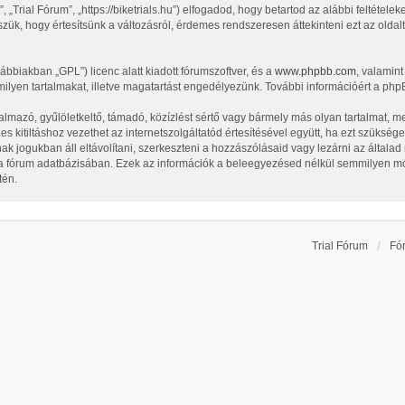
„Trial Fórum”, „https://biketrials.hu”) elfogadod, hogy betartod az alábbi feltételeke
zük, hogy értesítsünk a változásról, érdemes rendszeresen áttekinteni ezt az oldalt
vábbiakban „GPL”) licenc alatt kiadott fórumszoftver, és a
www.phpbb.com
, valamin
ilyen tartalmakat, illetve magatartást engedélyezünk. További információért a php
lmazó, gyűlöletkeltő, támadó, közízlést sértő vagy bármely más olyan tartalmat, m
 kitiltáshoz vezethet az internetszolgáltatód értesítésével együtt, ha ezt szüksége
nak jogukban áll eltávolítani, szerkeszteni a hozzászólásaid vagy lezárni az általa
l a fórum adatbázisában. Ezek az információk a beleegyezésed nélkül semmilyen m
tén.
Trial Fórum
Fó