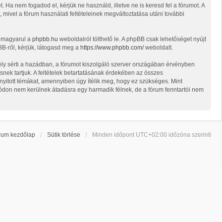
t. Ha nem fogadod el, kérjük ne használd, illetve ne is keresd fel a fórumot. A
, mivel a fórum használati feltételeinek megváltoztatása utáni további
t magyarul a
phpbb.hu
weboldalról tölthető le. A phpBB csak lehetőséget nyújt
BB-ről, kérjük, látogasd meg a
https://www.phpbb.com/
weboldalt.
ely sérti a hazádban, a fórumot kiszolgáló szerver országában érvényben
snek tartjuk. A feltételek betartatásának érdekében az összes
d nyitott témákat, amennyiben úgy ítélik meg, hogy ez szükséges. Mint
ódon nem kerülnek átadásra egy harmadik félnek, de a fórum fenntartói nem
rum kezdőlap
Sütik törlése
Minden időpont
UTC+02:00
időzóna szerinti