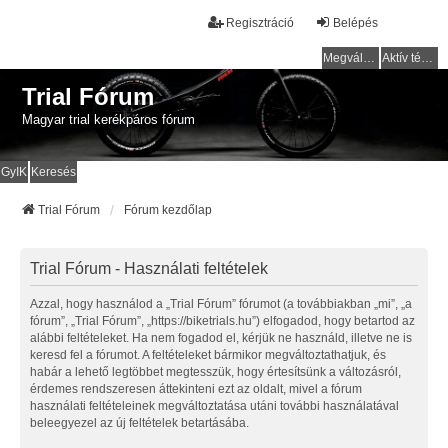
Regisztráció
Belépés
Megválaszolatlan témák
Aktív témák
Trial Fórum
Magyar trial kerékpáros fórum
GyIK
Keresés
Trial Fórum
Fórum kezdőlap
Trial Fórum - Használati feltételek
Azzal, hogy használod a „Trial Fórum” fórumot (a továbbiakban „mi”, „a
fórum”, „Trial Fórum”, „https://biketrials.hu”) elfogadod, hogy betartod az
alábbi feltételeket. Ha nem fogadod el, kérjük ne használd, illetve ne is
keresd fel a fórumot. A feltételeket bármikor megváltoztathatjuk, és
habár a lehető legtöbbet megtesszük, hogy értesítsünk a változásról,
érdemes rendszeresen áttekinteni ezt az oldalt, mivel a fórum
használati feltételeinek megváltoztatása utáni további használatával
beleegyezel az új feltételek betartásába.