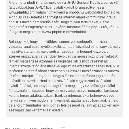
A fórumot a phpBB hajtja, mely egy a „
GNU General Public License v2
”
(a továbbiakban „GPL”) licenc alatt kiadott fórumszoftver, és a
www.phpbb.com
, valamint magyarul a
phpbb.hu
weboldalról tölthető le.
A phpBB csak lehetőséget nyújt az internet alapú kommunikációra; a
phpBB Limited nem felelős azért, hogy milyen tartalmakat, illetve
magatartást engedélyezünk. További információért a phpBB-ről, kérjük,
látogasd meg a
https://www.phpbb.com/
weboldalt.
Beleegyezel, hogy nem küldesz semmilyen sértegető, obszcén,
vulgáris, rágalmazó, gyűlöletkeltő, támadó, közízlést sértő vagy bármely
más olyan tartalmat, mely sérti a hazádban, a fórumot kiszolgáló
szerver országában érvényben lévő vagy a nemzetközi törvényeket. A
fentiek megsértése azonnali és végleges kitiltáshoz vezethet az
internetszolgáltatód értesítésével együtt, ha ezt szükségesnek tartjuk. A
feltételek betartatásának érdekében az összes hozzászóláshoz tartozó
IP-címet tároljuk. Elfogadod, hogy a fórum fenntartóinak jogukban áll
eltávolítani, szerkeszteni a hozzászólásaid vagy lezárni az általad
nyitott témákat, amennyiben úgy ítélik meg, hogy ez szükséges. Mint
felhasználó, elfogadod, hogy bármely adat, melyet megadsz, tárolásra
kerül a fórum adatbázisában. Ezek az információk a beleegyezésed
nélkül semmilyen módon nem kerülnek átadásra egy harmadik félnek,
de a fórum fenntartói nem tudnak felelősséget vállalni az adatokért egy
esetleges „hackertámadás” esetén.