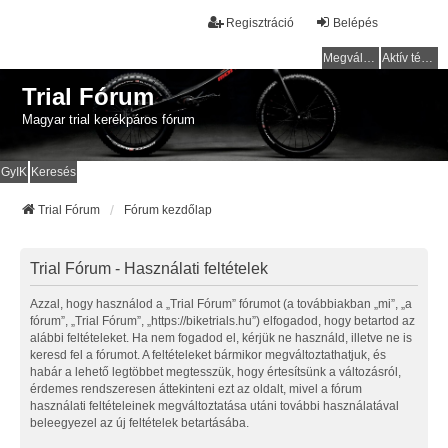
Regisztráció
Belépés
Megválaszolatlan témák
Aktív témák
Trial Fórum
Magyar trial kerékpáros fórum
GyIK
Keresés
Trial Fórum
Fórum kezdőlap
Trial Fórum - Használati feltételek
Azzal, hogy használod a „Trial Fórum” fórumot (a továbbiakban „mi”, „a
fórum”, „Trial Fórum”, „https://biketrials.hu”) elfogadod, hogy betartod az
alábbi feltételeket. Ha nem fogadod el, kérjük ne használd, illetve ne is
keresd fel a fórumot. A feltételeket bármikor megváltoztathatjuk, és
habár a lehető legtöbbet megtesszük, hogy értesítsünk a változásról,
érdemes rendszeresen áttekinteni ezt az oldalt, mivel a fórum
használati feltételeinek megváltoztatása utáni további használatával
beleegyezel az új feltételek betartásába.