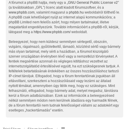
A fórumot a phpBB hajtja, mely egy a „
GNU General Public License v2
”
(a továbbiakban „GPL”) licenc alatt kiadott fórumszoftver, és a
www.phpbb.com
, valamint magyarul a
phpbb.hu
weboldalról tölthető le.
A phpBB csak lehetőséget nyújt az internet alapú kommunikációra; a
phpBB Limited nem felelős azért, hogy milyen tartalmakat, illetve
magatartást engedélyezünk. További információért a phpBB-ről, kérjük,
látogasd meg a
https://www.phpbb.com/
weboldalt.
Beleegyezel, hogy nem küldesz semmilyen sértegető, obszcén,
vulgáris, rágalmazó, gyűlöletkeltő, támadó, közízlést sértő vagy bármely
más olyan tartalmat, mely sérti a hazádban, a fórumot kiszolgáló
szerver országában érvényben lévő vagy a nemzetközi törvényeket. A
fentiek megsértése azonnali és végleges kitiltáshoz vezethet az
internetszolgáltatód értesítésével együtt, ha ezt szükségesnek tartjuk. A
feltételek betartatásának érdekében az összes hozzászóláshoz tartozó
IP-címet tároljuk. Elfogadod, hogy a fórum fenntartóinak jogukban áll
eltávolítani, szerkeszteni a hozzászólásaid vagy lezárni az általad
nyitott témákat, amennyiben úgy ítélik meg, hogy ez szükséges. Mint
felhasználó, elfogadod, hogy bármely adat, melyet megadsz, tárolásra
kerül a fórum adatbázisában. Ezek az információk a beleegyezésed
nélkül semmilyen módon nem kerülnek átadásra egy harmadik félnek,
de a fórum fenntartói nem tudnak felelősséget vállalni az adatokért egy
esetleges „hackertámadás” esetén.