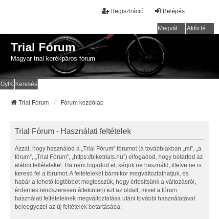
Regisztráció
Belépés
Megválaszolatlan témák
Aktív témák
Trial Fórum
Magyar trial kerékpáros fórum
GyIK
Keresés
Trial Fórum
Fórum kezdőlap
Trial Fórum - Használati feltételek
Azzal, hogy használod a „Trial Fórum” fórumot (a továbbiakban „mi”, „a
fórum”, „Trial Fórum”, „https://biketrials.hu”) elfogadod, hogy betartod az
alábbi feltételeket. Ha nem fogadod el, kérjük ne használd, illetve ne is
keresd fel a fórumot. A feltételeket bármikor megváltoztathatjuk, és
habár a lehető legtöbbet megtesszük, hogy értesítsünk a változásról,
érdemes rendszeresen áttekinteni ezt az oldalt, mivel a fórum
használati feltételeinek megváltoztatása utáni további használatával
beleegyezel az új feltételek betartásába.