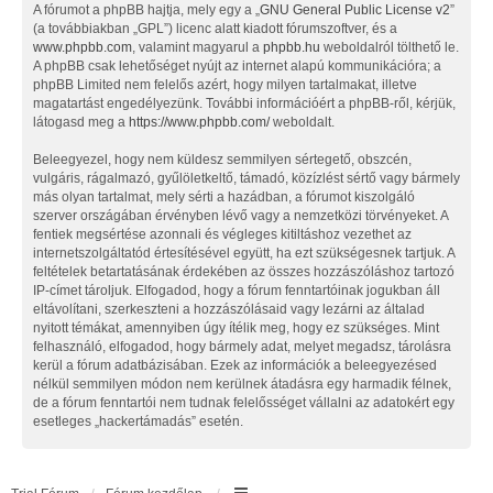
A fórumot a phpBB hajtja, mely egy a „
GNU General Public License v2
”
(a továbbiakban „GPL”) licenc alatt kiadott fórumszoftver, és a
www.phpbb.com
, valamint magyarul a
phpbb.hu
weboldalról tölthető le.
A phpBB csak lehetőséget nyújt az internet alapú kommunikációra; a
phpBB Limited nem felelős azért, hogy milyen tartalmakat, illetve
magatartást engedélyezünk. További információért a phpBB-ről, kérjük,
látogasd meg a
https://www.phpbb.com/
weboldalt.
Beleegyezel, hogy nem küldesz semmilyen sértegető, obszcén,
vulgáris, rágalmazó, gyűlöletkeltő, támadó, közízlést sértő vagy bármely
más olyan tartalmat, mely sérti a hazádban, a fórumot kiszolgáló
szerver országában érvényben lévő vagy a nemzetközi törvényeket. A
fentiek megsértése azonnali és végleges kitiltáshoz vezethet az
internetszolgáltatód értesítésével együtt, ha ezt szükségesnek tartjuk. A
feltételek betartatásának érdekében az összes hozzászóláshoz tartozó
IP-címet tároljuk. Elfogadod, hogy a fórum fenntartóinak jogukban áll
eltávolítani, szerkeszteni a hozzászólásaid vagy lezárni az általad
nyitott témákat, amennyiben úgy ítélik meg, hogy ez szükséges. Mint
felhasználó, elfogadod, hogy bármely adat, melyet megadsz, tárolásra
kerül a fórum adatbázisában. Ezek az információk a beleegyezésed
nélkül semmilyen módon nem kerülnek átadásra egy harmadik félnek,
de a fórum fenntartói nem tudnak felelősséget vállalni az adatokért egy
esetleges „hackertámadás” esetén.