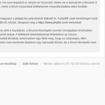
t. Ha nem fogadod el, kérjük ne használd, illetve ne is keresd fel a fórumot. A
, mivel a fórum használati feltételeinek megváltoztatása utáni további
t magyarul a
phpbb.hu
weboldalról tölthető le. A phpBB csak lehetőséget nyújt
BB-ről, kérjük, látogasd meg a
https://www.phpbb.com/
weboldalt.
ely sérti a hazádban, a fórumot kiszolgáló szerver országában érvényben
snek tartjuk. A feltételek betartatásának érdekében az összes
d nyitott témákat, amennyiben úgy ítélik meg, hogy ez szükséges. Mint
ódon nem kerülnek átadásra egy harmadik félnek, de a fórum fenntartói nem
rum kezdőlap
Sütik törlése
Minden időpont
UTC+02:00
időzóna szerinti