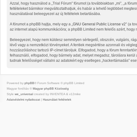
Azzal, hogy használod a „Trial Fórum” fórumot (a továbbiakban „mi”, „a fórum”, 
feltételeket bármikor megváltoztathatjuk, és habár a lehető legtöbbet megtess
használatával beleegyezel az új feltételek betartásába.
A fórumot a phpBB hajtja, mely egy a „
GNU General Public License v2
” (a to
az internet alapú kommunikációra; a phpBB Limited nem felelős azért, hogy m
Beleegyezel, hogy nem küldesz semmilyen sértegető, obszcén, vulgáris, rága
lévő vagy a nemzetközi törvényeket. A fentiek megsértése azonnali és végleges
hozzászóláshoz tartozó IP-címet tároljuk. Elfogadod, hogy a fórum fenntartói
felhasználó, elfogadod, hogy bármely adat, melyet megadsz, tárolásra kerü
tudnak felelősséget vállalni az adatokért egy esetleges „hackertámadás” ese
Powered by
phpBB
® Forum Software © phpBB Limited
Magyar fordítás ©
Magyar phpBB Közösség
Style
we_universal
created by INVENTEA & v12mike
Adatvédelmi nyilatkozat
|
Használati feltételek