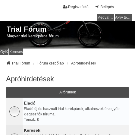
Regisztráció
Belépés
Megválaszolatlan témák
Aktív témák
Trial Fórum
Magyar trial kerékpáros fórum
GyIK
Keresés
Trial Fórum
Fórum kezdőlap
Apróhirdetések
Apróhirdetések
Alfórumok
Eladó
Eladó új és használt trial kerékpárok, alkatrészek és egyéb
kiegészítők fóruma.
Témák:
8
Keresek