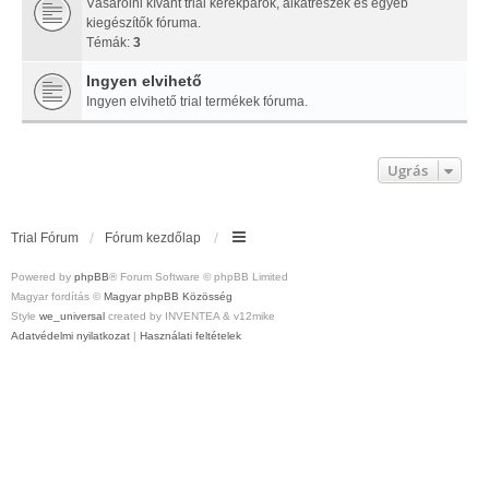
Vásárolni kívánt trial kerékpárok, alkatrészek és egyéb
kiegészítők fóruma.
Témák:
3
Ingyen elvihető
Ingyen elvihető trial termékek fóruma.
Ugrás
Trial Fórum
Fórum kezdőlap
Powered by
phpBB
® Forum Software © phpBB Limited
Magyar fordítás ©
Magyar phpBB Közösség
Style
we_universal
created by INVENTEA & v12mike
Adatvédelmi nyilatkozat
|
Használati feltételek