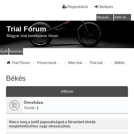
Regisztráció
Belépés
Megválaszolatlan témák
Aktív témák
Trial Fórum
Magyar trial kerékpáros fórum
GyIK
Keresés
Trial Fórum
Fórum kezdőlap
Bike trial
Trial pályák / helyek
Békés
Békés
Alfórum
Orosháza
Témák:
1
Nincs meg a kellő jogosultságod a fórumbeli témák
megtekintéséhez vagy olvasásához.