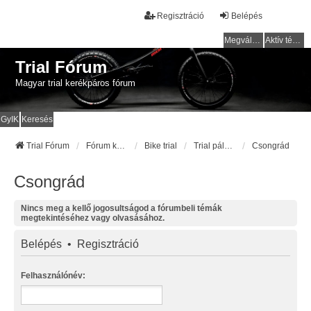
Regisztráció
Belépés
Megválaszolatlan témák
Aktív témák
Trial Fórum
Magyar trial kerékpáros fórum
GyIK
Keresés
Trial Fórum
Fórum kezdőlap
Bike trial
Trial pályák / helyek
Csongrád
Csongrád
Nincs meg a kellő jogosultságod a fórumbeli témák
megtekintéséhez vagy olvasásához.
Belépés
•
Regisztráció
Felhasználónév: