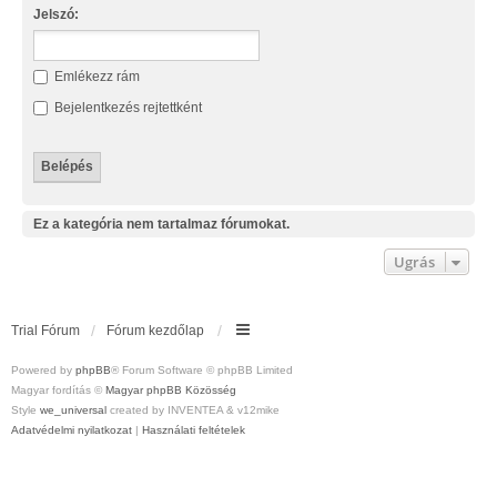
Jelszó:
Emlékezz rám
Bejelentkezés rejtettként
Ez a kategória nem tartalmaz fórumokat.
Ugrás
Trial Fórum
Fórum kezdőlap
Powered by
phpBB
® Forum Software © phpBB Limited
Magyar fordítás ©
Magyar phpBB Közösség
Style
we_universal
created by INVENTEA & v12mike
Adatvédelmi nyilatkozat
|
Használati feltételek