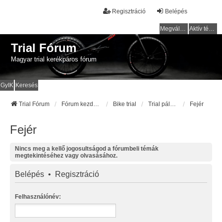
Regisztráció
Belépés
Megválaszolatlan témák
Aktív témák
Trial Fórum
Magyar trial kerékpáros fórum
GyIK
Keresés
Trial Fórum
Fórum kezdőlap
Bike trial
Trial pályák / helyek
Fejér
Fejér
Nincs meg a kellő jogosultságod a fórumbeli témák
megtekintéséhez vagy olvasásához.
Belépés
•
Regisztráció
Felhasználónév: