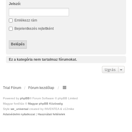
Jelszó:
Emlékezz rám
Bejelentkezés rejtettként
Ez a kategória nem tartalmaz fórumokat.
Ugrás
Trial Fórum
Fórum kezdőlap
Powered by
phpBB
® Forum Software © phpBB Limited
Magyar fordítás ©
Magyar phpBB Közösség
Style
we_universal
created by INVENTEA & v12mike
Adatvédelmi nyilatkozat
|
Használati feltételek