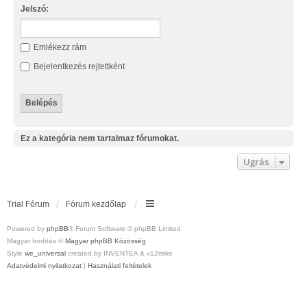
Jelszó:
Emlékezz rám
Bejelentkezés rejtettként
Ez a kategória nem tartalmaz fórumokat.
Ugrás
Trial Fórum
Fórum kezdőlap
Powered by
phpBB
® Forum Software © phpBB Limited
Magyar fordítás ©
Magyar phpBB Közösség
Style
we_universal
created by INVENTEA & v12mike
Adatvédelmi nyilatkozat
|
Használati feltételek