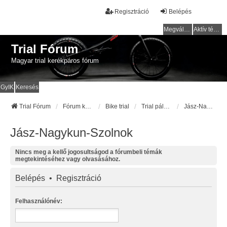
Regisztráció
Belépés
Megválaszolatlan témák
Aktív témák
Trial Fórum
Magyar trial kerékpáros fórum
GyIK
Keresés
Trial Fórum
Fórum kezdőlap
Bike trial
Trial pályák / helyek
Jász-Nagykun-Szolnok
Jász-Nagykun-Szolnok
Nincs meg a kellő jogosultságod a fórumbeli témák
megtekintéséhez vagy olvasásához.
Belépés
•
Regisztráció
Felhasználónév: