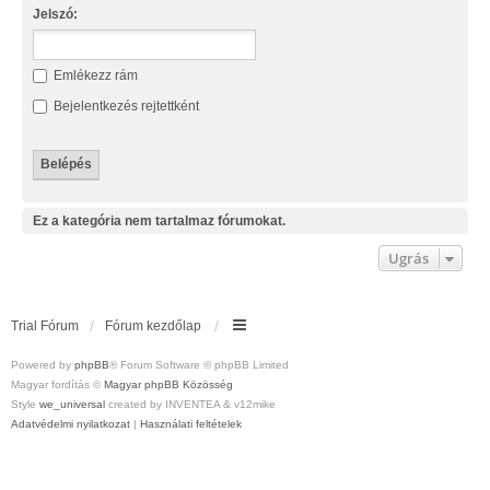
Jelszó:
Emlékezz rám
Bejelentkezés rejtettként
Ez a kategória nem tartalmaz fórumokat.
Ugrás
Trial Fórum
Fórum kezdőlap
Powered by
phpBB
® Forum Software © phpBB Limited
Magyar fordítás ©
Magyar phpBB Közösség
Style
we_universal
created by INVENTEA & v12mike
Adatvédelmi nyilatkozat
|
Használati feltételek