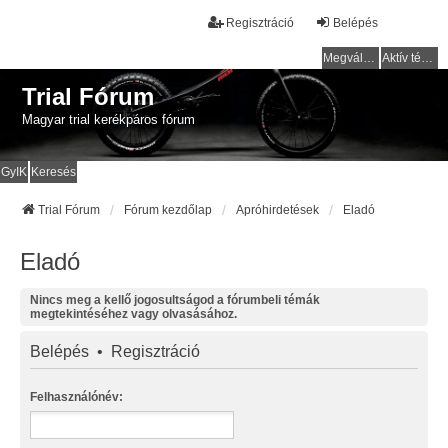
Regisztráció
Belépés
Megválaszolatlan témák
Aktív témák
Trial Fórum
Magyar trial kerékpáros fórum
GyIK
Keresés
Trial Fórum
Fórum kezdőlap
Apróhirdetések
Eladó
Eladó
Nincs meg a kellő jogosultságod a fórumbeli témák
megtekintéséhez vagy olvasásához.
Belépés
•
Regisztráció
Felhasználónév: