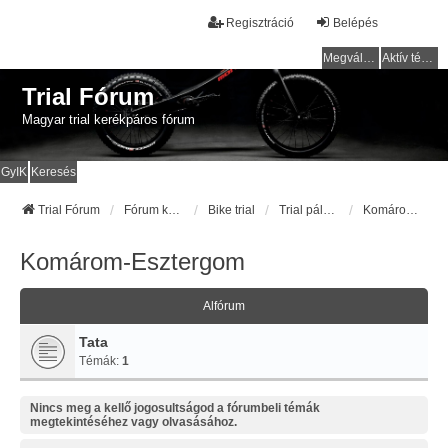
Regisztráció
Belépés
Megválaszolatlan témák
Aktív témák
Trial Fórum
Magyar trial kerékpáros fórum
GyIK
Keresés
Trial Fórum
Fórum kezdőlap
Bike trial
Trial pályák / helyek
Komárom-Esztergom
Komárom-Esztergom
Alfórum
Tata
Témák:
1
Nincs meg a kellő jogosultságod a fórumbeli témák
megtekintéséhez vagy olvasásához.