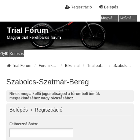
Regisztráció
Belépés
Megválaszolatlan témák
Aktív témák
Trial Fórum
Magyar trial kerékpáros fórum
GyIK
Keresés
Trial Fórum
Fórum kezdőlap
Bike trial
Trial pályák / helyek
Szabolcs-Szatmár-Bereg
Szabolcs-Szatmár-Bereg
Nincs meg a kellő jogosultságod a fórumbeli témák
megtekintéséhez vagy olvasásához.
Belépés
•
Regisztráció
Felhasználónév: