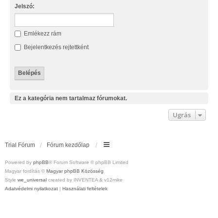
Jelszó:
Emlékezz rám
Bejelentkezés rejtettként
Ez a kategória nem tartalmaz fórumokat.
Ugrás
Trial Fórum
Fórum kezdőlap
Powered by
phpBB
® Forum Software © phpBB Limited
Magyar fordítás ©
Magyar phpBB Közösség
Style
we_universal
created by INVENTEA & v12mike
Adatvédelmi nyilatkozat
|
Használati feltételek