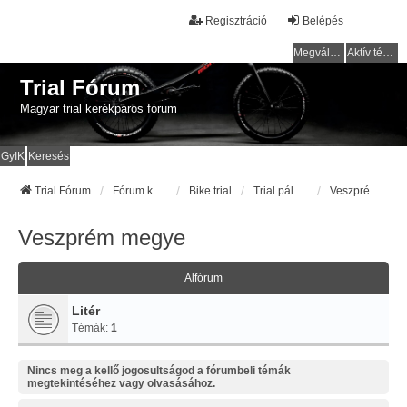
Regisztráció
Belépés
Megválaszolatlan témák
Aktív témák
Trial Fórum
Magyar trial kerékpáros fórum
GyIK
Keresés
Trial Fórum
Fórum kezdőlap
Bike trial
Trial pályák / helyek
Veszprém megye
Veszprém megye
Alfórum
Litér
Témák:
1
Nincs meg a kellő jogosultságod a fórumbeli témák
megtekintéséhez vagy olvasásához.