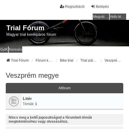
Regisztráció
Belépés
Megválaszolatlan témák
Aktív témák
Trial Fórum
Magyar trial kerékpáros fórum
GyIK
Keresés
Trial Fórum
Fórum kezdőlap
Bike trial
Trial pályák / helyek
Veszprém megye
Veszprém megye
Alfórum
Litér
Témák:
1
Nincs meg a kellő jogosultságod a fórumbeli témák
megtekintéséhez vagy olvasásához.