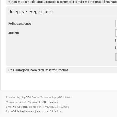
Nincs meg a kellő jogosultságod a fórumbeli témák megtekintéséhez vag
Belépés
•
Regisztráció
Felhasználónév:
Jelszó:
Ez a kategória nem tartalmaz fórumokat.
Powered by
phpBB
® Forum Software © phpBB Limited
Magyar fordítás ©
Magyar phpBB Közösség
Style
we_universal
created by INVENTEA & v12mike
Adatvédelmi nyilatkozat
|
Használati feltételek