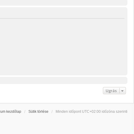
Ugrás
rum kezdőlap
Sütik törlése
Minden időpont
UTC+02:00
időzóna szerinti