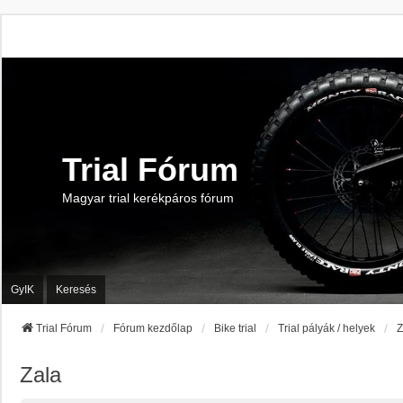
Trial Fórum
Magyar trial kerékpáros fórum
GyIK
Keresés
Trial Fórum
Fórum kezdőlap
Bike trial
Trial pályák / helyek
Z
Zala