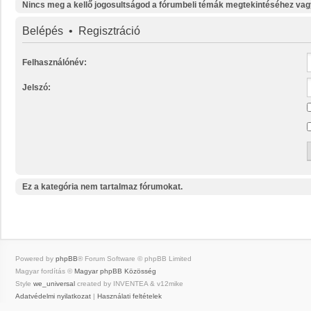
Nincs meg a kellő jogosultságod a fórumbeli témák megtekintéséhez vag
Belépés
•
Regisztráció
Felhasználónév:
Jelszó:
Ez a kategória nem tartalmaz fórumokat.
Powered by
phpBB
® Forum Software © phpBB Limited
Magyar fordítás ©
Magyar phpBB Közösség
Style
we_universal
created by INVENTEA & v12mike
Adatvédelmi nyilatkozat
|
Használati feltételek