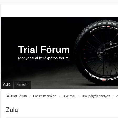
Trial Fórum
Magyar trial kerékpáros fórum
GyIK
Keresés
Trial Fórum
Fórum kezdőlap
Bike trial
Trial pályák / helyek
Z
Zala