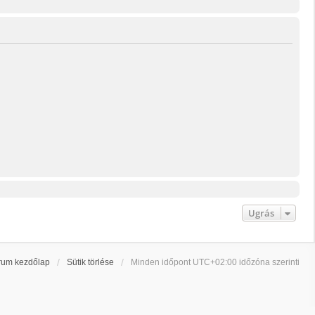
Ugrás
rum kezdőlap
Sütik törlése
Minden időpont
UTC+02:00
időzóna szerinti