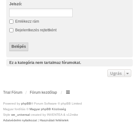
Jelszó:
Emlékezz rám
Bejelentkezés rejtettként
Ez a kategória nem tartalmaz fórumokat.
Ugrás
Trial Fórum
Fórum kezdőlap
Powered by
phpBB
® Forum Software © phpBB Limited
Magyar fordítás ©
Magyar phpBB Közösség
Style
we_universal
created by INVENTEA & v12mike
Adatvédelmi nyilatkozat
|
Használati feltételek