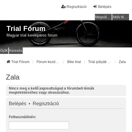
Regisztráció
Belépés
Megválaszolatlan témák
Aktív témák
Trial Fórum
Magyar trial kerékpáros fórum
GyIK
Keresés
Trial Fórum
Fórum kezdőlap
Bike trial
Trial pályák / helyek
Zala
Zala
Nincs meg a kellő jogosultságod a fórumbeli témák
megtekintéséhez vagy olvasásához.
Belépés
•
Regisztráció
Felhasználónév: