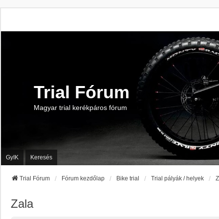
Trial Fórum
Magyar trial kerékpáros fórum
GyIK
Keresés
Trial Fórum
Fórum kezdőlap
Bike trial
Trial pályák / helyek
Z
Zala