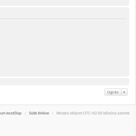
Ugrás
rum kezdőlap
Sütik törlése
Minden időpont
UTC+02:00
időzóna szerinti