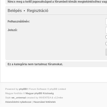
Nincs meg a kellő jogosultságod a fórumbeli témák megtekintéséhez vag
Belépés
•
Regisztráció
Felhasználónév:
Jelszó:
Ez a kategória nem tartalmaz fórumokat.
Powered by
phpBB
® Forum Software © phpBB Limited
Magyar fordítás ©
Magyar phpBB Közösség
Style
we_universal
created by INVENTEA & v12mike
Adatvédelmi nyilatkozat
|
Használati feltételek