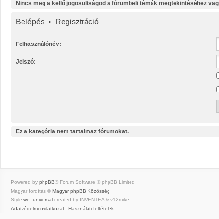
Nincs meg a kellő jogosultságod a fórumbeli témák megtekintéséhez vag
Belépés
•
Regisztráció
Felhasználónév:
Jelszó:
Ez a kategória nem tartalmaz fórumokat.
Powered by
phpBB
® Forum Software © phpBB Limited
Magyar fordítás ©
Magyar phpBB Közösség
Style
we_universal
created by INVENTEA & v12mike
Adatvédelmi nyilatkozat
|
Használati feltételek