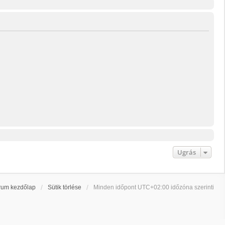
Ugrás
rum kezdőlap
Sütik törlése
Minden időpont
UTC+02:00
időzóna szerinti