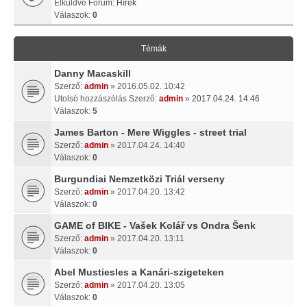
Elküldve Fórum:
Hírek
Válaszok:
0
Témák
Danny Macaskill
Szerző:
admin
» 2016.05.02. 10:42
Utolsó hozzászólás Szerző:
admin
»
2017.04.24. 14:46
Válaszok:
5
James Barton - Mere Wiggles - street trial
Szerző:
admin
» 2017.04.24. 14:40
Válaszok:
0
Burgundiai Nemzetközi Triál verseny
Szerző:
admin
» 2017.04.20. 13:42
Válaszok:
0
GAME of BIKE - Vašek Kolář vs Ondra Šenk
Szerző:
admin
» 2017.04.20. 13:11
Válaszok:
0
Abel Mustiesles a Kanári-szigeteken
Szerző:
admin
» 2017.04.20. 13:05
Válaszok:
0