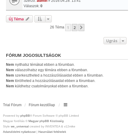
Szerző:
admin
» 2016.04.28. 13:41
Válaszok:
0
Új Téma
1
2
Következő
26 Téma
Ugrás
FÓRUM JOGOSULTSÁGOK
Nem
nyithatsz témákat ebben a fórumban.
Nem
válaszolhatsz egy témára ebben a fórumban.
Nem
szerkesztheted a hozzászólásaidat ebben a fórumban.
Nem
törölheted a hozzászólásaidat ebben a fórumban.
Nem
küldhetsz csatolmányokat ebben a fórumban.
Trial Fórum
Fórum kezdőlap
Powered by
phpBB
® Forum Software © phpBB Limited
Magyar fordítás ©
Magyar phpBB Közösség
Style
we_universal
created by INVENTEA & v12mike
Adatvédelmi nyilatkozat
|
Használati feltételek