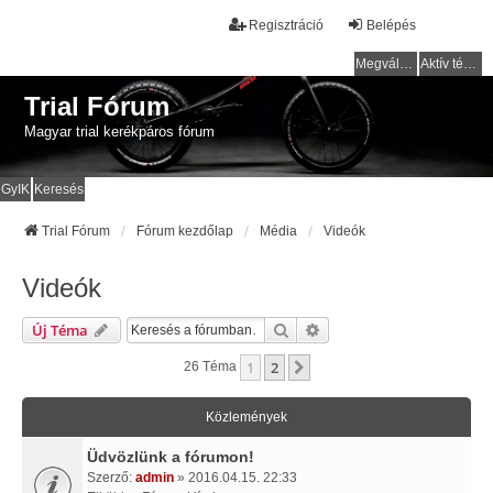
Regisztráció
Belépés
Megválaszolatlan témák
Aktív témák
Trial Fórum
Magyar trial kerékpáros fórum
GyIK
Keresés
Trial Fórum
Fórum kezdőlap
Média
Videók
Videók
Keresés
Részletes Keresés
Új Téma
1
2
Következő
26 Téma
Közlemények
Üdvözlünk a fórumon!
Szerző:
admin
» 2016.04.15. 22:33