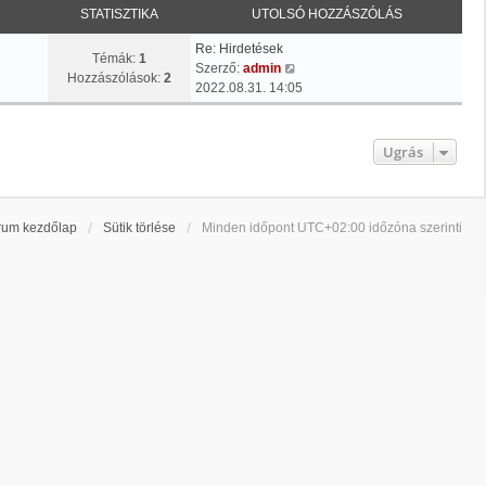
STATISZTIKA
UTOLSÓ HOZZÁSZÓLÁS
Re: Hirdetések
Témák:
1
U
Szerző:
admin
Hozzászólások:
2
t
2022.08.31. 14:05
o
l
s
Ugrás
ó
h
o
z
rum kezdőlap
Sütik törlése
Minden időpont
UTC+02:00
időzóna szerinti
z
á
s
z
ó
l
á
s
m
e
g
t
e