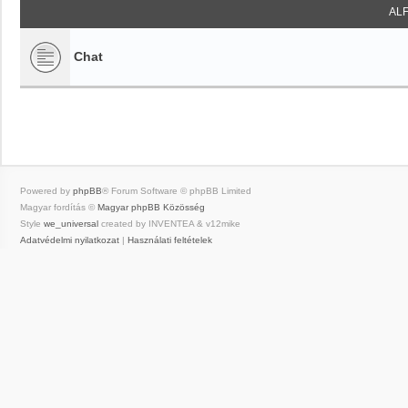
AL
Chat
Powered by
phpBB
® Forum Software © phpBB Limited
Magyar fordítás ©
Magyar phpBB Közösség
Style
we_universal
created by INVENTEA & v12mike
Adatvédelmi nyilatkozat
|
Használati feltételek