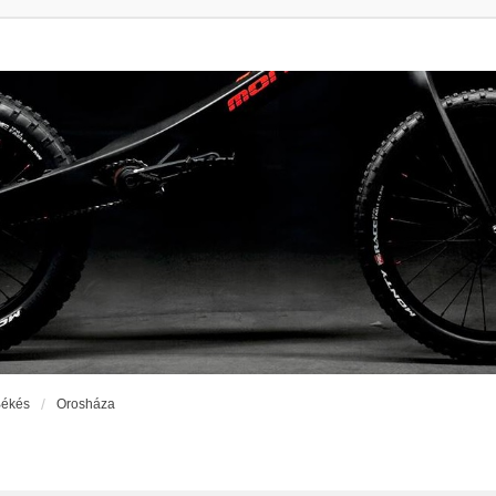
ékés
Orosháza