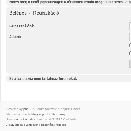
Nincs meg a kellő jogosultságod a fórumbeli témák megtekintéséhez vag
Belépés
•
Regisztráció
Felhasználónév:
Jelszó:
Ez a kategória nem tartalmaz fórumokat.
Powered by
phpBB
® Forum Software © phpBB Limited
Magyar fordítás ©
Magyar phpBB Közösség
Style
we_universal
created by INVENTEA & v12mike
Adatvédelmi nyilatkozat
|
Használati feltételek