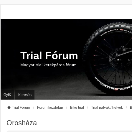
Trial Fórum
Magyar trial kerékpáros fórum
GyIK
Keresés
Trial Fórum
Fórum kezdőlap
Bike trial
Trial pályák / helyek
B
Orosháza