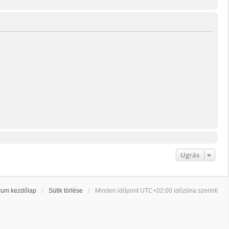
Ugrás
rum kezdőlap
Sütik törlése
Minden időpont
UTC+02:00
időzóna szerinti